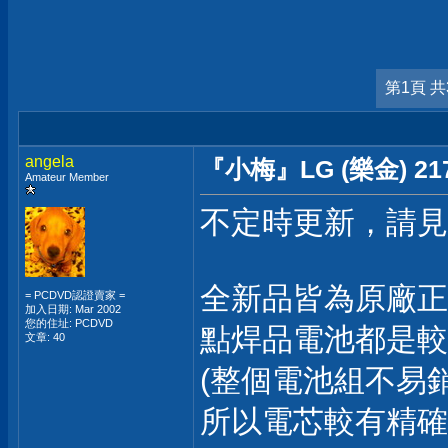
第1頁 共
angela
『小梅』LG (樂金) 
Amateur Member
不定時更新，請見
全新品皆為原廠正
= PCDVD認證賣家 =
加入日期: Mar 2002
您的住址: PCDVD
點焊品電池都是較
文章: 40
(整個電池組不易銷
所以電芯較有精確