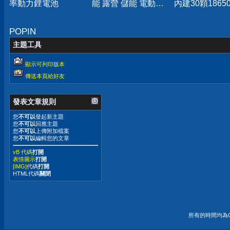
率動力鋰電池
能 露營 儲能 電動
內建30顆1865
車...
3500mAh動力
POPIN
主題工具
顯示可列印版本
傳送本頁給好友
發表文章規則
您
不可以
發起新主題
您
不可以
回應主題
您
不可以
上傳附加檔案
您
不可以
編輯您的文章
vB 代碼
打開
表情圖示
打開
[IMG]
代碼
打開
HTML代碼
關閉
所有的時間均為G