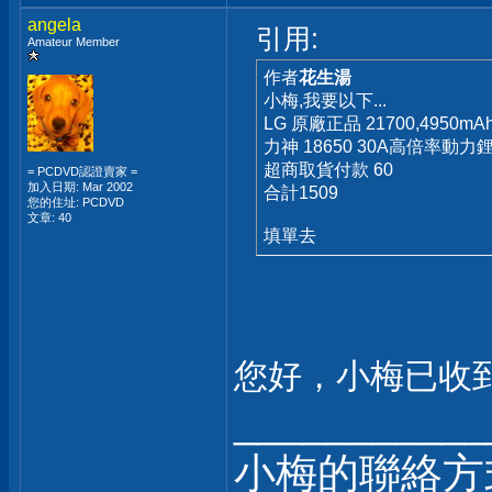
angela
引用:
Amateur Member
作者
花生湯
小梅,我要以下...
LG 原廠正品 21700,4950
力神 18650 30A高倍率動力
超商取貨付款 60
= PCDVD認證賣家 =
加入日期: Mar 2002
合計1509
您的住址: PCDVD
文章: 40
填單去
您好，小梅已收
___________
小梅的聯絡方