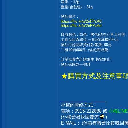
淨重 ：12g
重量(含包裝) ：31g
物品圖片：
https://flic.kr/p/2nFPzA8
https://flic.kr/p/2nFPzAd
目前顏色：白色、黑色(請在訂單上註明
出貨以組為單位,一組5個耳機299元,
物品可超商取貨付款運費+60元
二組10個600元（含超商運費）
訂單以優先訂購為主!售完為止!
物品保固為一個月
★購買方式及注意事
__________________
小梅的聯絡方式：
電話：0915-212888 或
小梅LIN
(小梅會盡快回覆您
)
E-MAIL： (信箱有時會比較晚