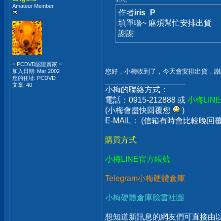
Amateur Member
作者
iris_P
填單嚕~ 麻煩幫忙安排出貨
謝謝
= PCDVD認證賣家 =
您好，小梅收到了，今天會安排出貨，謝
加入日期: Mar 2002
您的住址: PCDVD
__________________
文章: 40
小梅的聯絡方式：
電話：0915-212888 或
小梅LIN
(小梅會盡快回覆您
)
E-MAIL： (信箱有時會比較晚
購買方式
小梅LINE官方帳號
Telegram小梅硬體倉庫
小梅硬體倉庫臉書社團
想知道新訊息的網友們可直接由以上