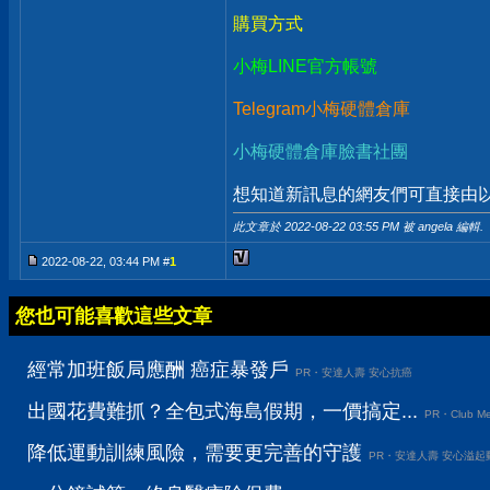
購買方式
小梅LINE官方帳號
Telegram小梅硬體倉庫
小梅硬體倉庫臉書社團
想知道新訊息的網友們可直接由以上
此文章於 2022-08-22
03:55 PM
被 angela 編輯.
2022-08-22, 03:44 PM #
1
您也可能喜歡這些文章
經常加班飯局應酬 癌症暴發戶
PR・安達人壽 安心抗癌
出國花費難抓？全包式海島假期，一價搞定...
PR・Club Me
降低運動訓練風險，需要更完善的守護
PR・安達人壽 安心溢起