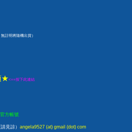
，無註明將隨機出貨）
項★
<==按下此連結
E官方帳號
回覆請見諒）
angela9527 (at) gmail (dot) com