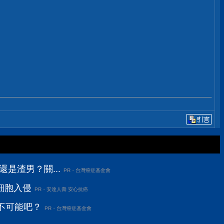
還是渣男？關...
PR・台灣癌症基金會
細胞入侵
PR・安達人壽 安心抗癌
不可能吧？
PR・台灣癌症基金會