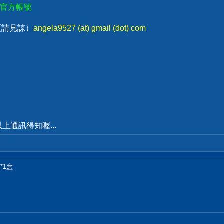
E官方帳號
回覆請見諒）
angela9527 (at) gmail (dot) com
通訊得知喔...
*1盒