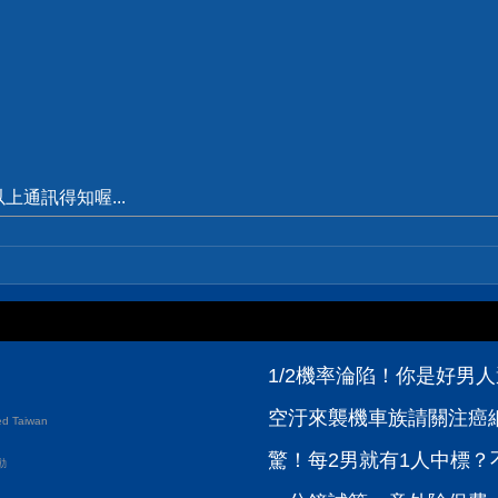
通訊得知喔...
1/2機率淪陷！你是好男人
空汙來襲機車族請關注癌
d Taiwan
驚！每2男就有1人中標？
動