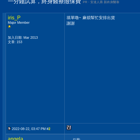
一分鐘試算，終身醫療險保費
PR・安達人壽 新終身醫靠
iris_P
填單嚕~ 麻煩幫忙安排出貨
Major Member
謝謝
加入日期: Mar 2013
文章: 153
2022-08-22, 03:47 PM #
2
angela
引用: