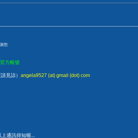
謝您
E官方帳號
回覆請見諒）
angela9527 (at) gmail (dot) com
通訊得知喔...