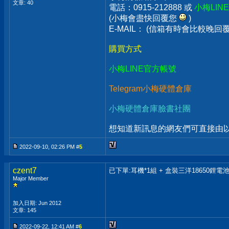
文章: 40
電話：0915-212888 或
小梅LIN
(小梅會盡快回覆您
)
E-MAIL： (信箱有時會比較晚
購買方式
小梅LINE官方帳號
Telegram小梅硬體倉庫
小梅硬體倉庫臉書社團
想知道新訊息的網友們可直接由以上
2022-09-10, 02:26 PM #
5
czent7
已下單:耳機*1組 + 盒裝三洋18650鋰電池
Major Member
加入日期: Jun 2012
文章: 145
2022-09-22, 12:41 AM #
6