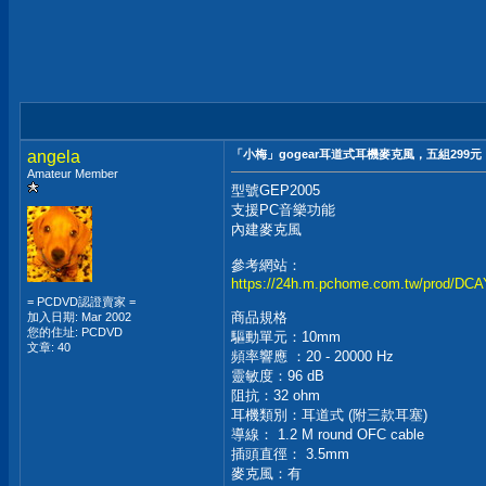
angela
「小梅」gogear耳道式耳機麥克風，五組299元
Amateur Member
型號GEP2005
支援PC音樂功能
內建麥克風
參考網站：
https://24h.m.pchome.com.tw/prod/D
= PCDVD認證賣家 =
商品規格
加入日期: Mar 2002
您的住址: PCDVD
驅動單元：10mm
文章: 40
頻率響應 ：20 - 20000 Hz
靈敏度：96 dB
阻抗：32 ohm
耳機類別：耳道式 (附三款耳塞)
導線： 1.2 M round OFC cable
插頭直徑： 3.5mm
麥克風：有