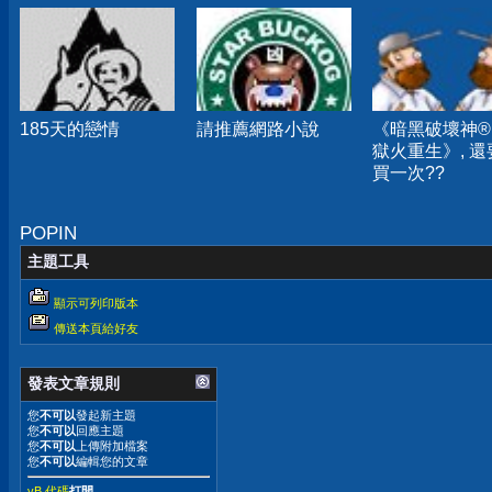
185天的戀情
請推薦網路小說
《暗黑破壞神® 
獄火重生》, 還
買一次??
POPIN
主題工具
顯示可列印版本
傳送本頁給好友
發表文章規則
您
不可以
發起新主題
您
不可以
回應主題
您
不可以
上傳附加檔案
您
不可以
編輯您的文章
vB 代碼
打開