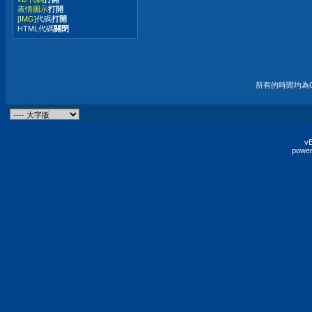
表情圖示
打開
[IMG]
代碼
打開
HTML代碼
關閉
所有的時間均為G
vB
power