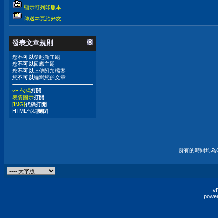
顯示可列印版本
傳送本頁給好友
發表文章規則
您
不可以
發起新主題
您
不可以
回應主題
您
不可以
上傳附加檔案
您
不可以
編輯您的文章
vB 代碼
打開
表情圖示
打開
[IMG]
代碼
打開
HTML代碼
關閉
所有的時間均為G
vB
power