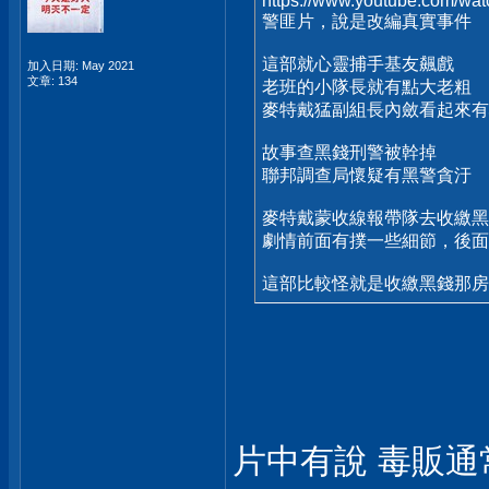
https://www.youtube.com/
警匪片，說是改編真實事件
這部就心靈捕手基友飆戲
加入日期: May 2021
文章: 134
老班的小隊長就有點大老粗
麥特戴猛副組長內斂看起來有
故事查黑錢刑警被幹掉
聯邦調查局懷疑有黑警貪汙
麥特戴蒙收線報帶隊去收繳黑
劇情前面有撲一些細節，後面
這部比較怪就是收繳黑錢那
片中有說 毒販通常