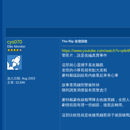
cys070
The Rip 全信沒收
Elite Member
https://www.youtube.com/watch?v=p
警匪片，說是改編真實事件
這部就心靈捕手基友飆戲
老班的小隊長就有點大老粗
麥特戴猛副組長內斂看起來有心事
加入日期: Aug 2003
文章: 10,846
故事查黑錢刑警被幹掉
聯邦調查局懷疑有黑警貪汙
麥特戴蒙收線報帶隊去收繳黑錢，全部人
劇情前面有撲一些細節，後面反轉用。
這部比較怪就是收繳黑錢那房子後面槍