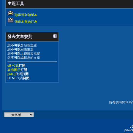
主題工具
顯示可列印版本
傳送本頁給好友
發表文章規則
您
不可以
發起新主題
您
不可以
回應主題
您
不可以
上傳附加檔案
您
不可以
編輯您的文章
vB 代碼
打開
表情圖示
打開
[IMG]
代碼
打開
HTML代碼
關閉
所有的時間均為G
vB
power