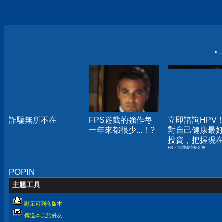
«
詐騙無所不在
FPS遊戲的強作每
立即諮詢HPV
一年來都很少...！?
對自己健康最
投資，把握現
PR・台灣癌症基金會
嫌晚！
POPIN
主題工具
顯示可列印版本
傳送本頁給好友