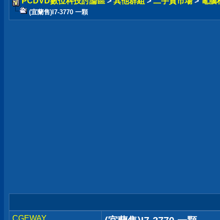
PCDVD數位科技討論區
>
其他群組
>
二手貨市場
>
電腦
(宜蘭售)I7-3770 一顆
CGEWAY