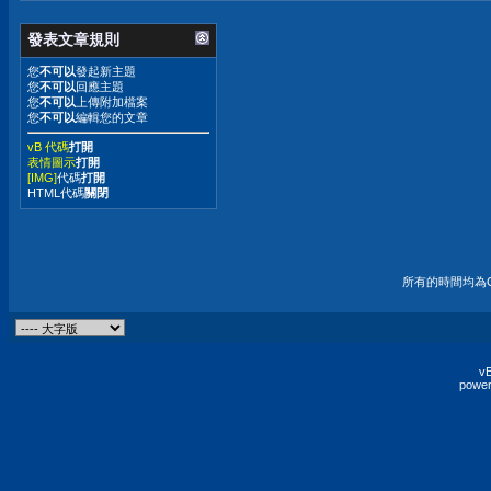
發表文章規則
您
不可以
發起新主題
您
不可以
回應主題
您
不可以
上傳附加檔案
您
不可以
編輯您的文章
vB 代碼
打開
表情圖示
打開
[IMG]
代碼
打開
HTML代碼
關閉
所有的時間均為G
vB
power