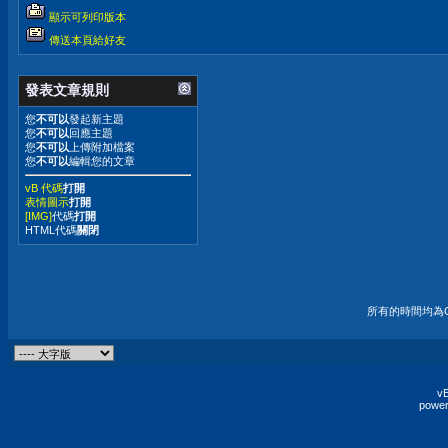
顯示可列印版本
傳送本頁給好友
發表文章規則
您
不可以
發起新主題
您
不可以
回應主題
您
不可以
上傳附加檔案
您
不可以
編輯您的文章
vB 代碼
打開
表情圖示
打開
[IMG]
代碼
打開
HTML代碼
關閉
所有的時間均為G
vB
power