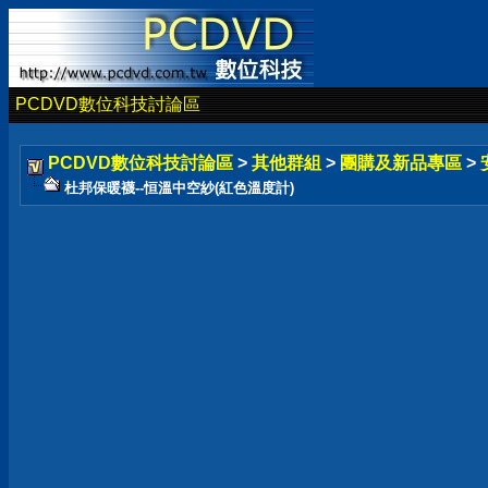
PCDVD數位科技討論區
PCDVD數位科技討論區
>
其他群組
>
團購及新品專區
>
杜邦保暖襪--恒溫中空紗(紅色溫度計)