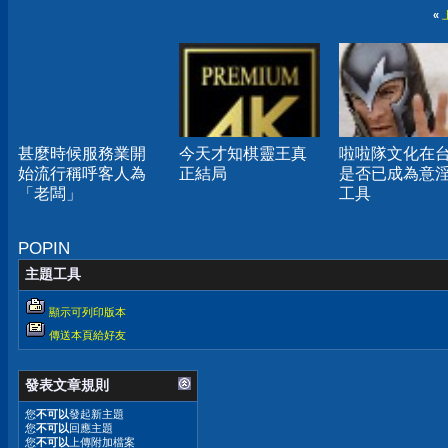
«
甚麼時候服務業開
今天才知棋靈王真
啦啦隊文化在
始流行稱呼客人為
正結局
是否已成為意
「老闆」
工具
POPIN
主題工具
顯示可列印版本
傳送本頁給好友
發表文章規則
您
不可以
發起新主題
您
不可以
回應主題
您
不可以
上傳附加檔案