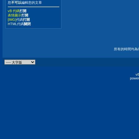
您
不可以
編輯您的文章
vB 代碼
打開
表情圖示
打開
[IMG]
代碼
打開
HTML代碼
關閉
所有的時間均為G
vB
power