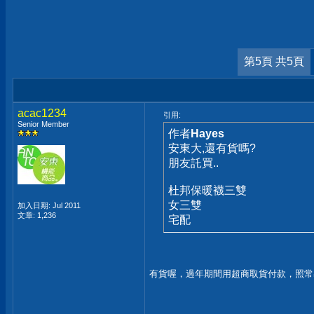
第5頁 共5頁
acac1234
引用:
Senior Member
作者
Hayes
安東大,還有貨嗎?
朋友託買..
杜邦保暖襪三雙
女三雙
加入日期: Jul 2011
文章: 1,236
宅配
有貨喔，過年期間用超商取貨付款，照常出