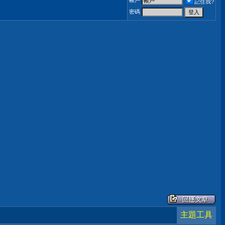
帳戶
記住我?
密碼
主題工具