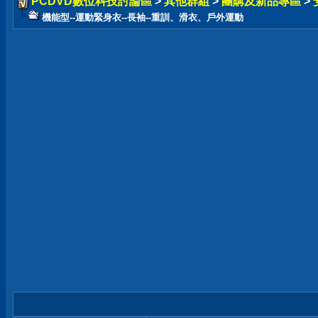
PCDVD數位科技討論區
>
其他群組
>
團購及新品專區
>
機能型--運動緊身衣--長袖--重訓、滑衣、戶外運動