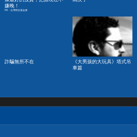
嫌晚！
PR・台灣癌症基金會
詐騙無所不在
《大男孩的大玩具》塔式吊
車篇