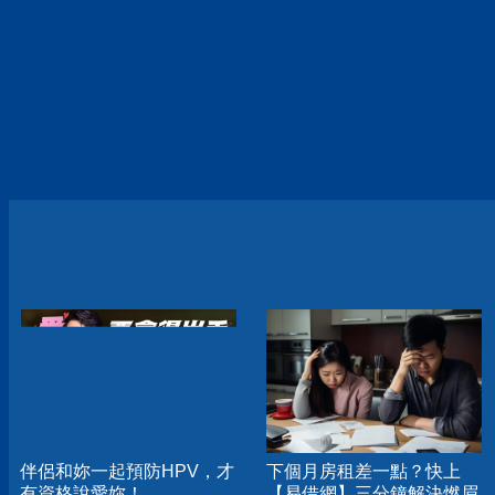
伴侶和妳一起預防HPV，才
下個月房租差一點？快上
有資格說愛妳！
【易借網】三分鐘解決燃眉