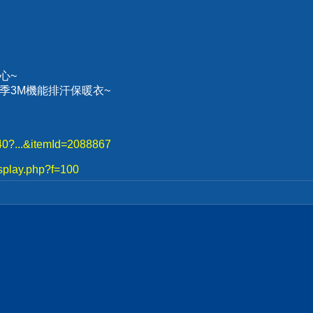
心~
、冬季3M機能排汗保暖衣~
740?...&itemId=2088867
splay.php?f=100