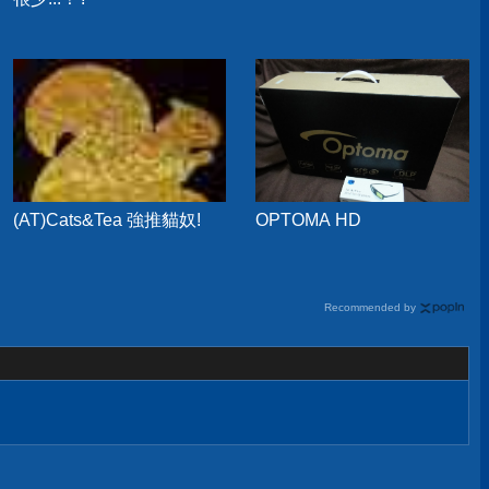
(AT)Cats&Tea 強推貓奴!
OPTOMA HD
Recommended by