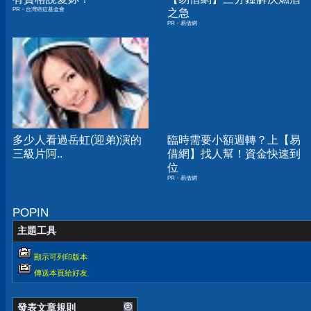
PR・台灣癌症基金會
之急
PR・易借網
多少人看過岳虹(迎弟)演的
臨時需要小額週轉？上【易
三級片阿..
借網】找人幫！資金快速到
位
PR・易借網
POPIN
主題工具
顯示可列印版本
傳送本頁給好友
發表文章規則