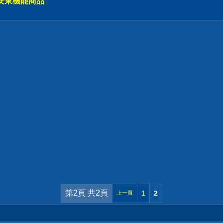
安東機能商品
第2頁 共2頁
1
2
上一頁