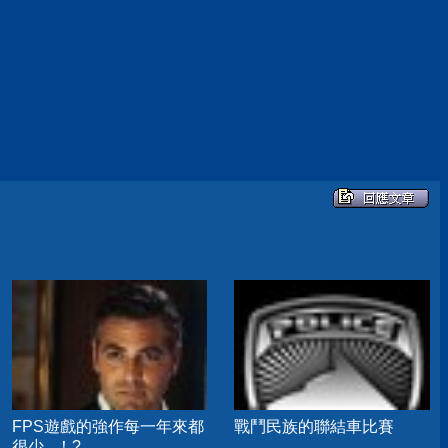
FPS遊戲的強作每一年來都
戰鬥民族的聯結車比賽
很少...！?