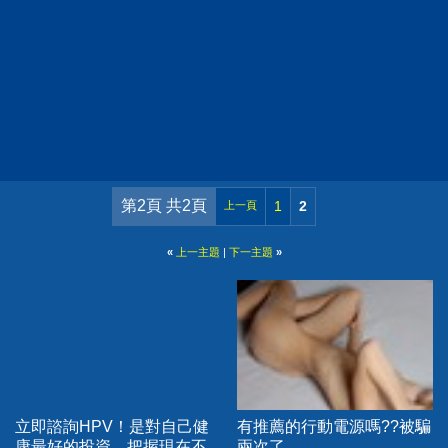
第2頁 共2頁
1
2
上一頁
«
上一主題
|
下一主題
»
立即諮詢HPV！是對自己健
有推薦的行動電源嗎??被騙
康最好的投資，把握現在不
兩次了