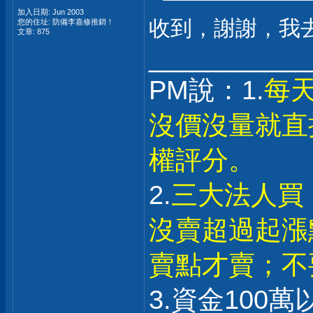
加入日期: Jun 2003
收到，謝謝，我
您的住址: 防備李嘉修推銷！
文章: 875
___________
PM說：1.
每
沒價沒量就直
權評分。
2.
三大法人買
沒賣超過起漲
賣點才賣；不
3.資金100