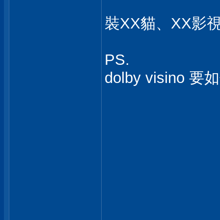
裝XX貓、XX影
PS.
dolby visino 