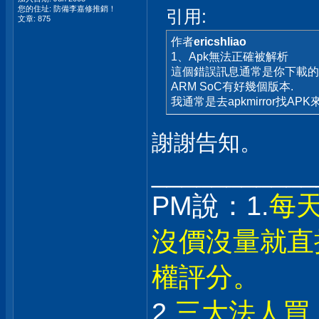
您的住址: 防備李嘉修推銷！
引用:
文章: 875
作者
ericshliao
1、Apk無法正確被解析
這個錯誤訊息通常是你下載的APK
ARM SoC有好幾個版本.
我通常是去apkmirror找AP
謝謝告知。
___________
PM說：1.
每
沒價沒量就直
權評分。
2.
三大法人買