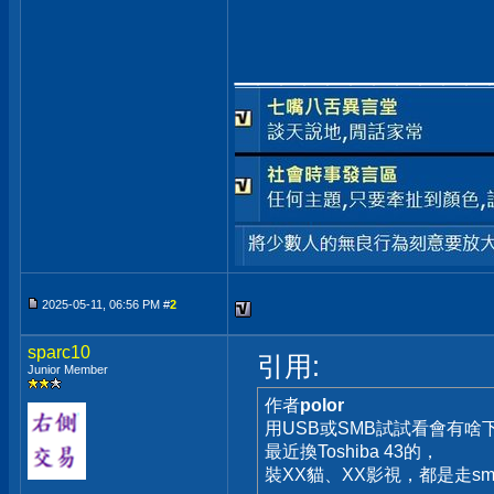
___________
2025-05-11, 06:56 PM #
2
sparc10
引用:
Junior Member
作者
polor
用USB或SMB試試看會有啥
最近換Toshiba 43的，
裝XX貓、XX影視，都是走sm