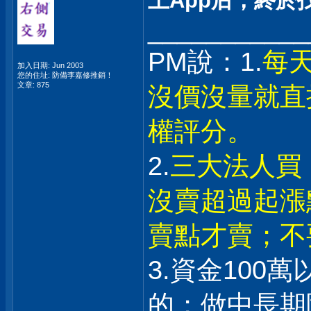
上App后，終於找到
___________
PM說：1.
每
加入日期: Jun 2003
您的住址: 防備李嘉修推銷！
文章: 875
沒價沒量就直
權評分。
2.
三大法人買
沒賣超過起漲
賣點才賣；不
3.資金100
的；做中長期