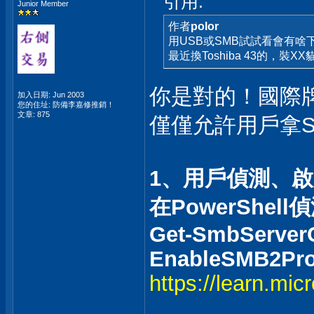
引用:
Junior Member
作者
polor
用USB或SMB試試看會有啥
最近換Toshiba 43的，裝
你是對的！國際
加入日期: Jun 2003
您的住址: 防備李嘉修推銷！
文章: 875
僅僅允許用戶拿S
1、用戶偵測、啟
在PowerShell
Get-SmbServerCo
EnableSMB2Pro
https://learn.mic