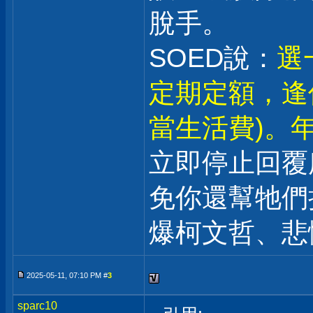
脫手。
SOED說：
選
定期定額，逢
當生活費)。年
立即停止回覆
免你還幫牠們
爆柯文哲、悲
2025-05-11, 07:10 PM #
3
sparc10