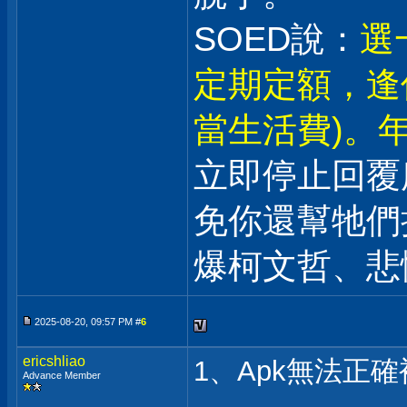
SOED說：
選
定期定額，逢
當生活費)。年
立即停止回覆
免你還幫牠們
爆柯文哲、悲
2025-08-20, 09:57 PM #
6
ericshliao
1、Apk無法正
Advance Member