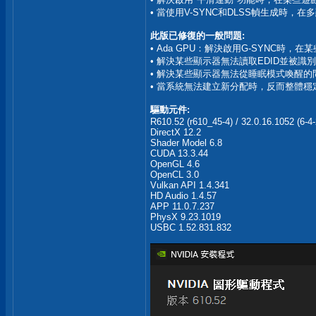
• 當使用V-SYNC和DLSS幀生成時，在
此版已修復的一般問題:
• Ada GPU：解決啟用G-SYNC時，在
• 解決某些顯示器無法讀取EDID並被識別為"NVI
• 解決某些顯示器無法從睡眠模式喚醒的問題。[5
• 當系統無法建立新分配時，反而整體穩定性
驅動元件:
R610.52 (r610_45-4) / 32.0.16.1052 (6-4
DirectX 12.2
Shader Model 6.8
CUDA 13.3.44
OpenGL 4.6
OpenCL 3.0
Vulkan API 1.4.341
HD Audio 1.4.57
APP 11.0.7.237
PhysX 9.23.1019
USBC 1.52.831.832