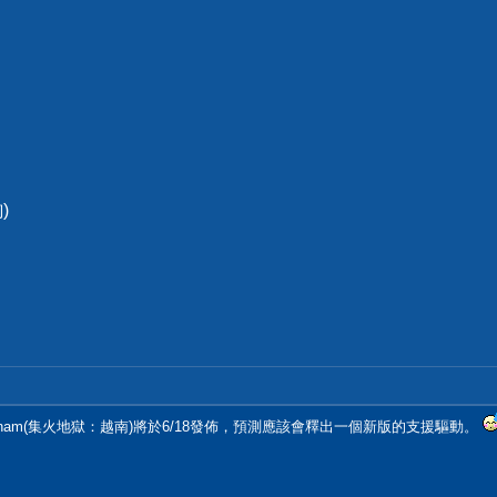
)
ose: Vietnam(集火地獄：越南)將於6/18發佈，預測應該會釋出一個新版的支援驅動。