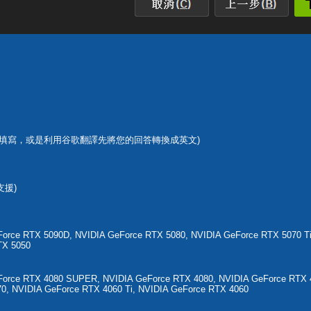
填寫，或是利用谷歌翻譯先將您的回答轉換成英文)
支援)
orce RTX 5090D, NVIDIA GeForce RTX 5080, NVIDIA GeForce RTX 5070 Ti
TX 5050
Force RTX 4080 SUPER, NVIDIA GeForce RTX 4080, NVIDIA GeForce RTX 
0, NVIDIA GeForce RTX 4060 Ti, NVIDIA GeForce RTX 4060