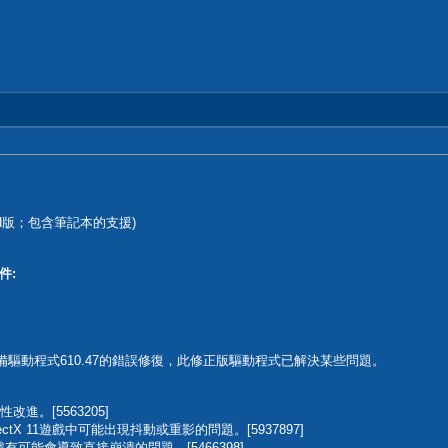
4的DCH版；包含筆記本的支援)
件:
戲準備驅動程式610.47的錯誤修復，此修正版驅動程式已解決某些問題。
定性改進。[5563205]
ctX 11遊戲中可能出現抖動或重影的問題。[5937897]
有可能會導致直接崩潰的問題。[5466398]