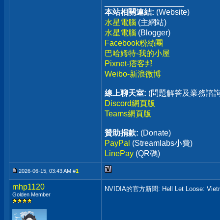
__________________
本站相關連結:
(Website)
水星電腦
(主網站)
水星電腦
(Blogger)
Facebook粉絲團
巴哈姆特-我的小屋
Pixnet-痞客邦
Weibo-新浪微博
線上聊天室:
(問題解答及業務諮詢
Discord網頁版
Teams網頁版
贊助捐款:
(Donate)
PayPal
(Streamlabs小費)
LinePay
(QR碼)
2026-06-15, 03:43 AM #
1
mhp1120
NVIDIA的官方新聞: Hell Let Lo
Golden Member