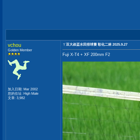
vchou
ㄚ豆大叔盃水田排球賽 彰化二林 2025.9.27
Golden Member
Fuji X-T4 + XF 200mm F2
加入日期: Mar 2002
您的住址: High Male
文章: 3,982