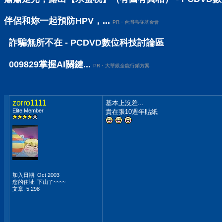
伴侶和妳一起預防HPV，...
PR・台灣癌症基金會
詐騙無所不在 - PCDVD數位科技討論區
009829掌握AI關鍵...
PR・大華銀全能行銷方案
zorro1111
基本上沒差...
Elite Member
貴在張10週年貼紙
加入日期: Oct 2003
您的住址: 下山了~~~~
文章: 5,298