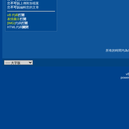
您
不可以
上傳附加檔案
您
不可以
編輯您的文章
vB 代碼
打開
表情圖示
打開
[IMG]
代碼
打開
HTML代碼
關閉
所有的時間均為G
vB
power