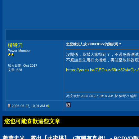
怎麼就沒人放5800X3DV2的測試呢？
柳彎刀
Power Member
沒關係，我幫大家找到了，不過感覺測試
不應該是先用打火機燒，再貼至散熱器底
加入日期: Oct 2017
https://youtu.be/GEOuwv69uz8?si=Ojc
文章: 528
此文章於 2026-06-27
10:04 AM
被 柳彎刀 編輯.
2026-06-27, 10:01 AM #
1
您也可能喜歡這些文章
蕭蕭走光，露出【水蜜桃】（有圖有真相） - PCDVD