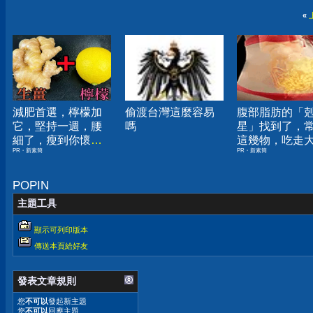
«
減肥首選，檸檬加
偷渡台灣這麼容易
腹部脂肪的「
它，堅持一週，腰
嗎
星」找到了，
細了，瘦到你懷疑
這幾物，吃走
PR・新素簡
PR・新素簡
人生
囊，瘦出小蠻
POPIN
主題工具
顯示可列印版本
傳送本頁給好友
發表文章規則
您
不可以
發起新主題
您
不可以
回應主題