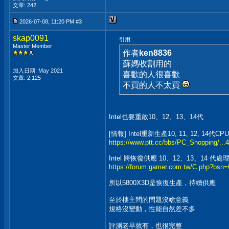
文章: 242
2026-07-08, 11:20 PM #
3
skap0091
引用:
Master Member
作者
ken8836
蘇媽收割用的
加入日期: May 2021
喜歡的人很喜歡
文章: 2,125
不買的人不太買
Intel也要重啟10、12、13、14代
[情報] Intel重新生產10, 11, 12, 14代CPU
https://www.ptt.cc/bbs/PC_Shopping/...
Intel 將恢復供應 10、12、13、14 代處
https://forum.gamer.com.tw/C.php?bs
所以5800X3D是恢復生產，持續供應
至於樓主問的問題沒啥意義
規格沒變動，性能自然差不多
評測老早就有，也很完整