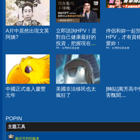
A片中居然出現文英
立即諮詢HPV！是
伴侶和妳一起
阿姨?
對自己健康最好的
HPV，才有資
投資，把握現在不
愛妳！
PR・台灣癌症基金會
PR・台灣癌症基金會
嫌晚！
中國正式進入慶豐
美國非法移民也太
[轉貼]萬芳高中
元年
瘋狂了
害醜聞....
POPIN
主題工具
顯示可列印版本