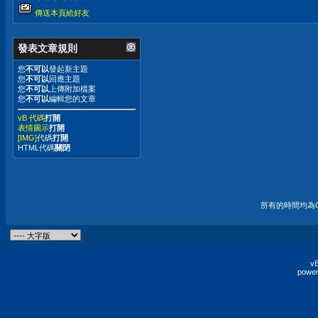
傳送本頁給好友
發表文章規則
您
不可以
發起新主題
您
不可以
回應主題
您
不可以
上傳附加檔案
您
不可以
編輯您的文章
vB 代碼
打開
表情圖示
打開
[IMG]
代碼
打開
HTML代碼
關閉
所有的時間均為G
vB
power