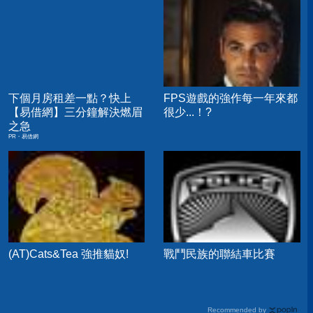
下個月房租差一點？快上
FPS遊戲的強作每一年來都
【易借網】三分鐘解決燃眉
很少...！?
之急
PR・易借網
(AT)Cats&Tea 強推貓奴!
戰鬥民族的聯結車比賽
Recommended by