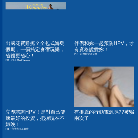
出國花費難抓？全包式海島
伴侶和妳一起預防HPV，才
假期，一價搞定食宿玩樂，
有資格說愛妳！
PR・台灣癌症基金會
省錢更省心！
PR・Club Med Taiwan
立即諮詢HPV！是對自己健
有推薦的行動電源嗎??被騙
康最好的投資，把握現在不
兩次了
嫌晚！
PR・台灣癌症基金會