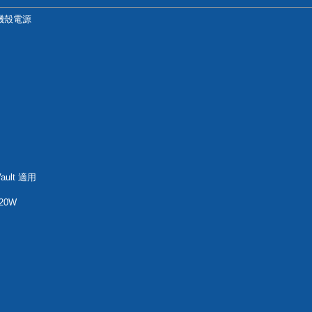
W 機殼電源
ault 適用
20W