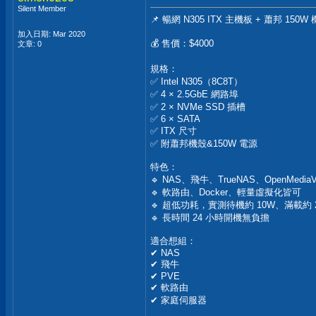
Silent Member
📌 暢網 N305 ITX 主機板 + 蕭邦 150
加入日期: Mar 2020
💰 售價：$4000
文章: 0
規格：
✅ Intel N305（8C8T）
✅ 4 × 2.5GbE 網路埠
✅ 2 × NVMe SSD 插槽
✅ 6 × SATA
✅ ITX 尺寸
✅ 附蕭邦機殼&150W 電源
特色：
🔹 NAS、飛牛、TrueNAS、OpenMediaV
🔹 軟路由、Docker、輕量虛擬化皆可
🔹 超低功耗，實測待機約 10W、滿載約 
🔹 長時間 24 小時開機無負擔
適合想組：
✔ NAS
✔ 飛牛
✔ PVE
✔ 軟路由
✔ 家庭伺服器