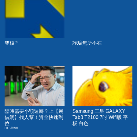
雙核P
詐騙無所不在
臨時需要小額週轉？上【易
Samsung 三星 GALAXY
借網】找人幫！資金快速到
Tab3 T2100 7吋 Wifi版 平
位
板 白色
PR・易借網