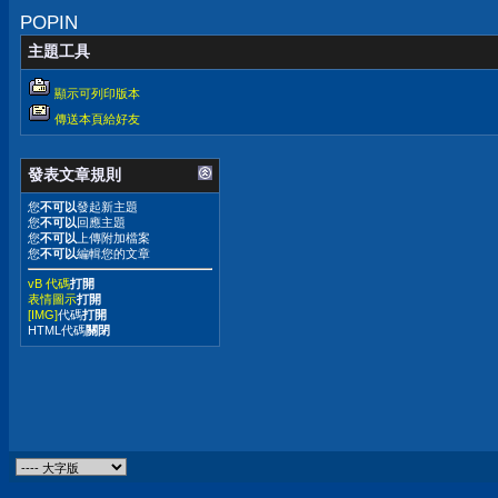
POPIN
主題工具
顯示可列印版本
傳送本頁給好友
發表文章規則
您
不可以
發起新主題
您
不可以
回應主題
您
不可以
上傳附加檔案
您
不可以
編輯您的文章
vB 代碼
打開
表情圖示
打開
[IMG]
代碼
打開
HTML代碼
關閉