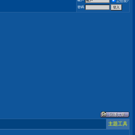
帳戶
記住我?
密碼
主題工具