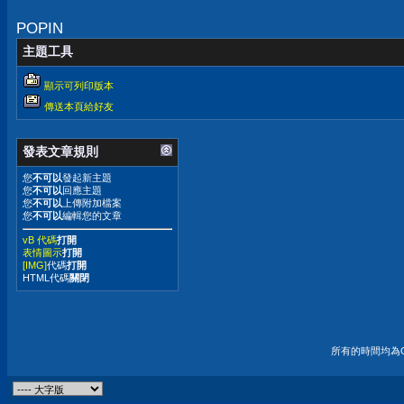
POPIN
主題工具
顯示可列印版本
傳送本頁給好友
發表文章規則
您
不可以
發起新主題
您
不可以
回應主題
您
不可以
上傳附加檔案
您
不可以
編輯您的文章
vB 代碼
打開
表情圖示
打開
[IMG]
代碼
打開
HTML代碼
關閉
所有的時間均為G