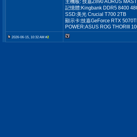
主機板: 技嘉Z890 AORUS MAS
記憶體:Kingbank DDR5 8400 48
SSD:美光 Crucial T700 2TB
顯示卡:技嘉GeForce RTX 5070T
POWER:ASUS ROG THORIII 1
2026-06-15, 10:32 AM #
2