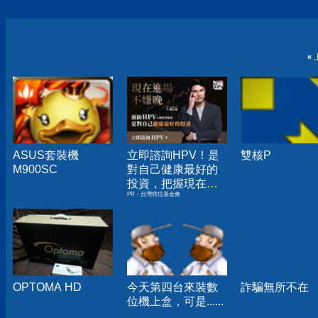
«
ASUS套裝機
立即諮詢HPV！是
雙核P
M900SC
對自己健康最好的
投資，把握現在不
PR・台灣癌症基金會
嫌晚！
OPTOMA HD
今天第四台來裝數
詐騙無所不在
位機上盒，可是......