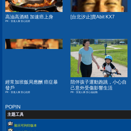
高油高酒精 加速癌上身
[台北汐止]賣Abit KX7
PR・安達人壽 安心抗癌
經常加班飯局應酬 癌症暴
陪伴孩子運動跑跳，小心自
發戶
己意外受傷影響生活
PR・安達人壽 安心抗癌
PR・安達人壽 安心溢起動
POPIN
主題工具
顯示可列印版本