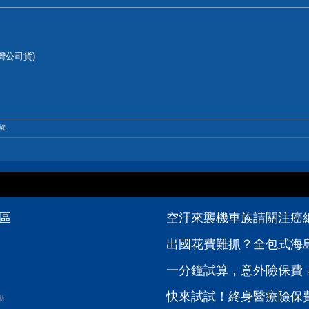
灣公司貨)
輯.
論區
空汙來襲機車族請關注癌
出國花費難抓？全包式海島
一分鐘試算，意外險保費
快來試試！終身醫療險保
動