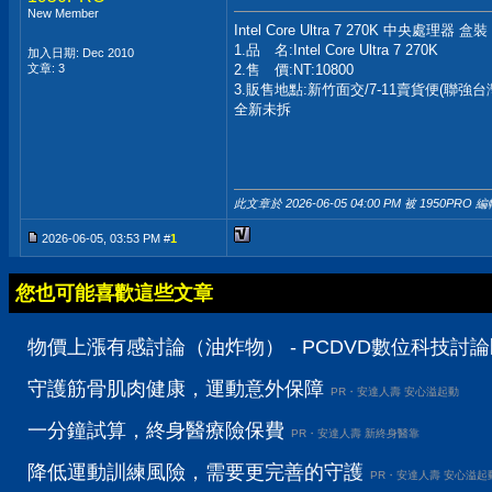
New Member
Intel Core Ultra 7 270K 中央處理器 盒裝
1.品 名:Intel Core Ultra 7 270K
加入日期: Dec 2010
文章: 3
2.售 價:NT:10800
3.販售地點:新竹面交/7-11賣貨便(聯強台
全新未拆
此文章於 2026-06-05
04:00 PM
被 1950PRO 編
2026-06-05, 03:53 PM #
1
您也可能喜歡這些文章
物價上漲有感討論（油炸物） - PCDVD數位科技討
守護筋骨肌肉健康，運動意外保障
PR・安達人壽 安心溢起動
一分鐘試算，終身醫療險保費
PR・安達人壽 新終身醫靠
降低運動訓練風險，需要更完善的守護
PR・安達人壽 安心溢起