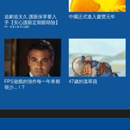
追劇追太久 護眼保單要入
中國正式進入慶豐元年
手【安心護眼定期眼睛險】
PR・安達人壽 安心護眼
FPS遊戲的強作每一年來都
47歲的溫翠蘋
很少...！?