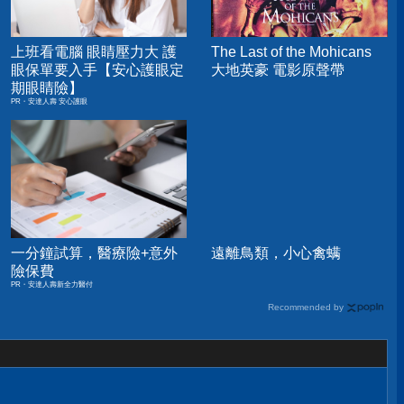
上班看電腦 眼睛壓力大 護
The Last of the Mohicans
眼保單要入手【安心護眼定
大地英豪 電影原聲帶
期眼睛險】
PR・安達人壽 安心護眼
一分鐘試算，醫療險+意外
遠離鳥類，小心禽螨
險保費
PR・安達人壽新全力醫付
Recommended by