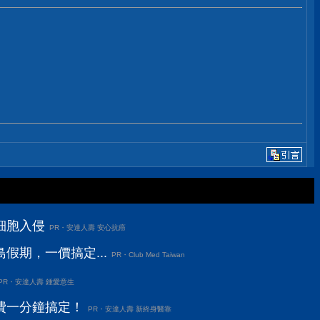
細胞入侵
PR・安達人壽 安心抗癌
假期，一價搞定...
PR・Club Med Taiwan
PR・安達人壽 鍾愛意生
費一分鐘搞定！
PR・安達人壽 新終身醫靠