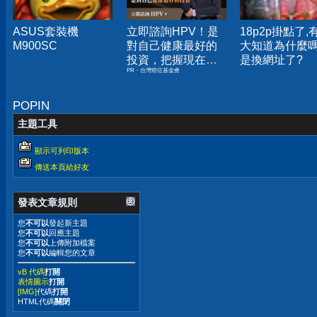
ASUS套裝機
立即諮詢HPV！是
18p2p掛點了,
M900SC
對自己健康最好的
大知道為什麼嗎
投資，把握現在不
是換網址了?
PR・台灣癌症基金會
嫌晚！
POPIN
主題工具
顯示可列印版本
傳送本頁給好友
發表文章規則
您
不可以
發起新主題
您
不可以
回應主題
您
不可以
上傳附加檔案
您
不可以
編輯您的文章
vB 代碼
打開
表情圖示
打開
[IMG]
代碼
打開
HTML代碼
關閉