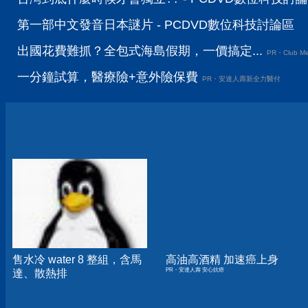
第一部中文發音日本謎片 - PCDVD數位科技討論區
出國花費難抓？全包式海島假期，一價搞定...
PR・Club Me
一分鐘試算，醫療險+意外險保費
PR・安達人壽新全力醫付
售水冷 water 8 整組，含馬
高油高酒精 加速癌上身
PR・安達人壽 安心抗癌
達、散熱排