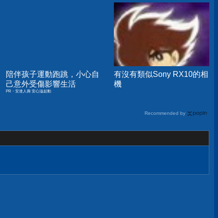
陪伴孩子運動跑跳，小心自
有沒有類似Sony RX10的相
己意外受傷影響生活
機
PR・安達人壽 安心溢起動
Recommended by