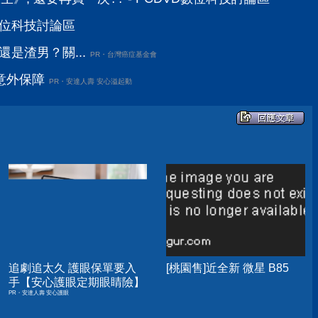
D數位科技討論區
還是渣男？關...
PR・台灣癌症基金會
意外保障
PR・安達人壽 安心溢起動
追劇追太久 護眼保單要入
[桃園售]近全新 微星 B85
手【安心護眼定期眼睛險】
PR・安達人壽 安心護眼