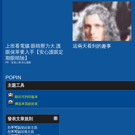
上班看電腦 眼睛壓力大 護
這兩天看到的趣事
眼保單要入手【安心護眼定
期眼睛險】
PR・安達人壽 安心護眼
POPIN
主題工具
顯示可列印版本
傳送本頁給好友
發表文章規則
您
不可以
發起新主題
您
不可以
回應主題