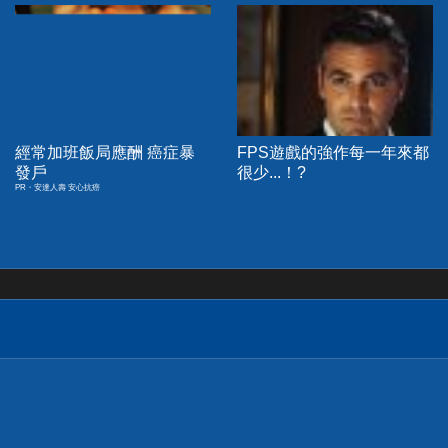
經常加班飯局應酬 癌症暴
FPS遊戲的強作每一年來都
發戶
很少...！?
PR・安達人壽 安心抗癌