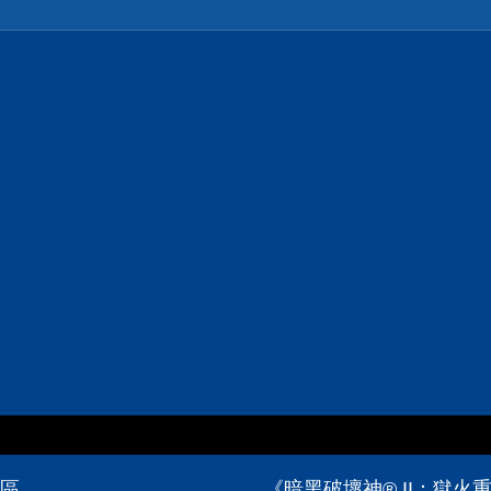
論區
《暗黑破壞神® II：獄火重