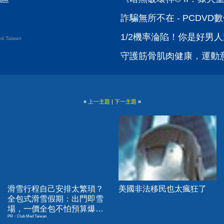
詐騙無所不在 - PCDV
1/2機率淪陷！你是好男人
d Taiwan
守護筋骨肌肉健康，運動
«
上一主題
|
下一主題
»
滑雪行程自己安排太繁瑣？
美國非法移民也太瘋狂了
全包式滑雪假期：出門即雪
場，一價全包不怕預算爆
PR・Club Med Taiwan
表！