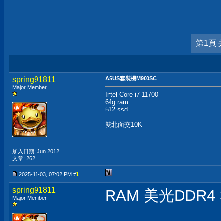
第1頁 
spring91811
ASUS套裝機M900SC
Major Member
Intel Core i7-11700
64g ram
512 ssd
雙北面交10K
加入日期: Jun 2012
文章: 262
2025-11-03, 07:02 PM #
1
spring91811
RAM 美光DDR4 3
Major Member