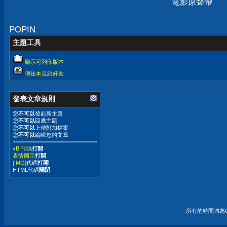
電影原聲帶
POPIN
主題工具
顯示可列印版本
傳送本頁給好友
發表文章規則
您
不可以
發起新主題
您
不可以
回應主題
您
不可以
上傳附加檔案
您
不可以
編輯您的文章
vB 代碼
打開
表情圖示
打開
[IMG]
代碼
打開
HTML代碼
關閉
所有的時間均為G