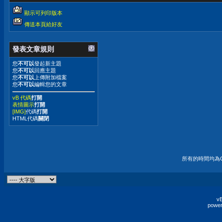
顯示可列印版本
傳送本頁給好友
發表文章規則
您
不可以
發起新主題
您
不可以
回應主題
您
不可以
上傳附加檔案
您
不可以
編輯您的文章
vB 代碼
打開
表情圖示
打開
[IMG]
代碼
打開
HTML代碼
關閉
所有的時間均為G
vB
power