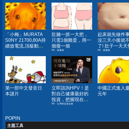
「小梅」MURATA
肚腩一抓一大把，
起床就先做件
S0NY 21700,80A持
只需1個雞蛋，用一
沒三天小腹就
續放電流,頂級動力
個瘦一個
了! 肚子一天天
PR・新素簡
PR・新素簡
電池,未使用點焊品
小！
US21700VX40
US21700VTC6
第一部中文發音日
立即諮詢HPV！是
中國正式進入
本謎片
對自己健康最好的
元年
投資，把握現在不
PR・台灣癌症基金會
嫌晚！
POPIN
主題工具