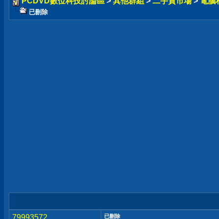
PCDVD數位科技討論區
>
其他群組
>
二手貨市場
>
電腦
已刪除
79993572
已刪除