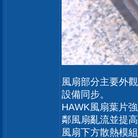
風扇部分主要外觀導
設備同步。
HAWK風扇葉片強
鄰風扇亂流並提高
風扇下方散熱模組