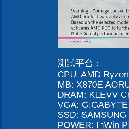
測試平台：
CPU: AMD Ryzen
MB: X870E AOR
DRAM: KLEVV C
VGA: GIGABYTE 
SSD: SAMSUNG 
POWER: InWin PI