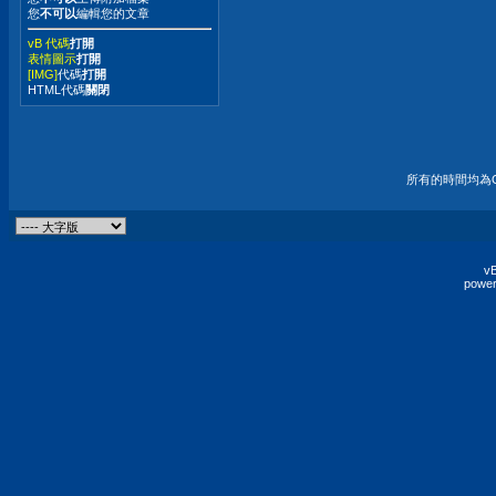
您
不可以
編輯您的文章
vB 代碼
打開
表情圖示
打開
[IMG]
代碼
打開
HTML代碼
關閉
所有的時間均為G
vB
power