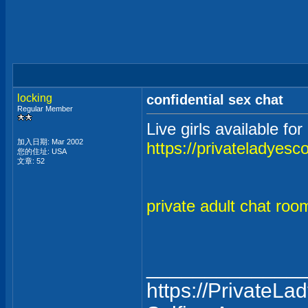
locking
confidential sex chat
Regular Member
Live girls available fo
加入日期: Mar 2002
https://privateladyesc
您的住址: USA
文章: 52
private adult chat roo
_____________
https://PrivateLa