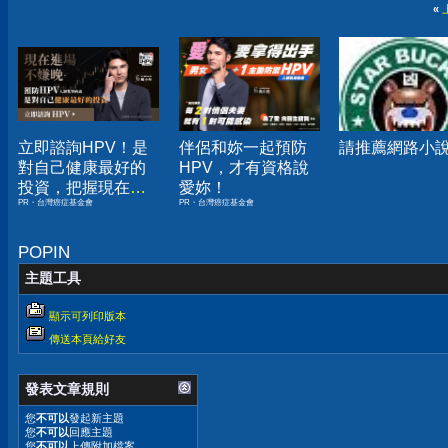
«
立即諮詢HPV！是
伴侶和妳一起預防
請推薦網路小
對自己健康最好的
HPV，才有資格說
投資，把握現在不
愛妳！
PR・台灣癌症基金會
PR・台灣癌症基金會
嫌晚！
POPIN
主題工具
顯示可列印版本
傳送本頁給好友
發表文章規則
您
不可以
發起新主題
您
不可以
回應主題
您
不可以
上傳附加檔案