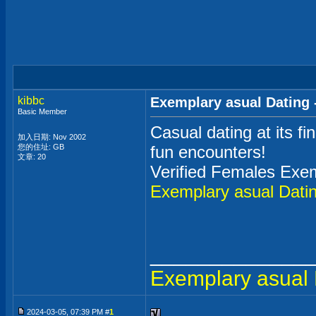
kibbc
Exemplary asual Dating 
Basic Member
Casual dating at its fi
加入日期: Nov 2002
您的住址: GB
fun encounters!
文章: 20
Verified Females Exem
Exemplary asual Dati
_____________
Exemplary asual 
2024-03-05, 07:39 PM #
1