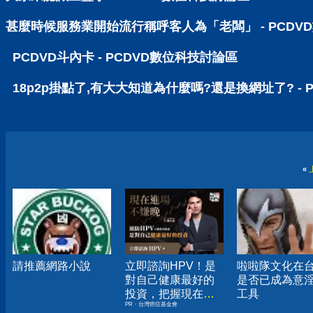
甚麼時候服務業開始流行稱呼客人為「老闆」 - PCDV
PCDVD斗內卡 - PCDVD數位科技討論區
18p2p掛點了,有大大知道為什麼嗎?還是換網址了? - 
«
請推薦網路小說
立即諮詢HPV！是
啦啦隊文化在
對自己健康最好的
是否已成為意
投資，把握現在不
工具
PR・台灣癌症基金會
嫌晚！