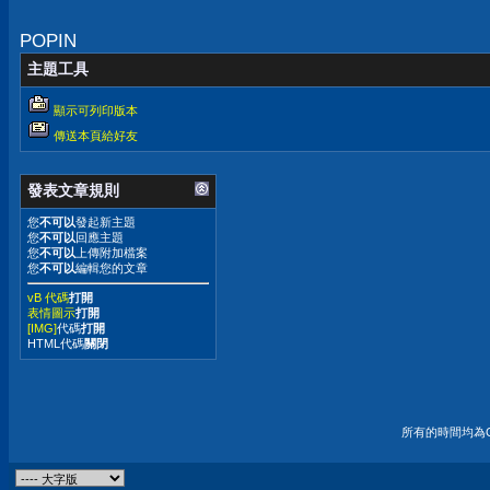
POPIN
主題工具
顯示可列印版本
傳送本頁給好友
發表文章規則
您
不可以
發起新主題
您
不可以
回應主題
您
不可以
上傳附加檔案
您
不可以
編輯您的文章
vB 代碼
打開
表情圖示
打開
[IMG]
代碼
打開
HTML代碼
關閉
所有的時間均為G