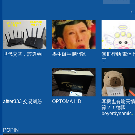
«
世代交替，該選Wi
學生辦手機門號
無框行動 電信 
了
affter333 交易糾紛
OPTOMA HD
耳機也有瑜亮
節？！德國
beyerdynamic
AMIRON 300
無線藍牙耳機
POPIN
分享