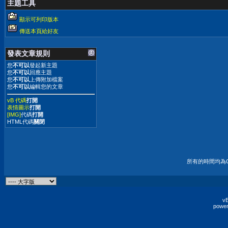
主題工具
顯示可列印版本
傳送本頁給好友
發表文章規則
您
不可以
發起新主題
您
不可以
回應主題
您
不可以
上傳附加檔案
您
不可以
編輯您的文章
vB 代碼
打開
表情圖示
打開
[IMG]
代碼
打開
HTML代碼
關閉
所有的時間均為G
vB
power