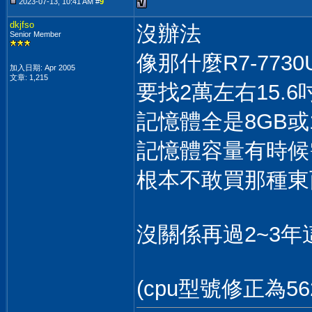
2023-07-13, 10:41 AM #
9
dkjfso
沒辦法
Senior Member
像那什麼R7-7730
加入日期: Apr 2005
文章: 1,215
要找2萬左右15.6
記憶體全是8GB或16G
記憶體容量有時候
根本不敢買那種東
沒關係再過2~3
(cpu型號修正為56