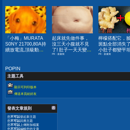
「小梅」MURATA
起床就先做件事，
檸檬搭配它，
S0NY 21700,80A持
沒三天小腹就不見
斑點全部消失
續放電流,頂級動力
了! 肚子一天天變
小肚子都變平
PR・新素簡
PR・新素簡
電池,未使用點焊品
小！
US21700VX40
US21700VTC6
POPIN
主題工具
顯示可列印版本
傳送本頁給好友
發表文章規則
您
不可以
發起新主題
您
不可以
回應主題
您
不可以
上傳附加檔案
您
不可以
編輯您的文章