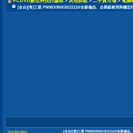
PCDVD數位科技討論區
>
其他群組
>
二手貨市場
>
電腦
[全台][售]三星 PM983/960GB/22110/全新備品、企業級耐用與穩定
souleater
[全台][售]三星 PM983/960GB/22110/全