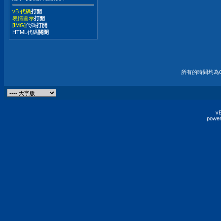
vB 代碼
打開
表情圖示
打開
[IMG]
代碼
打開
HTML代碼
關閉
所有的時間均為G
vB
power