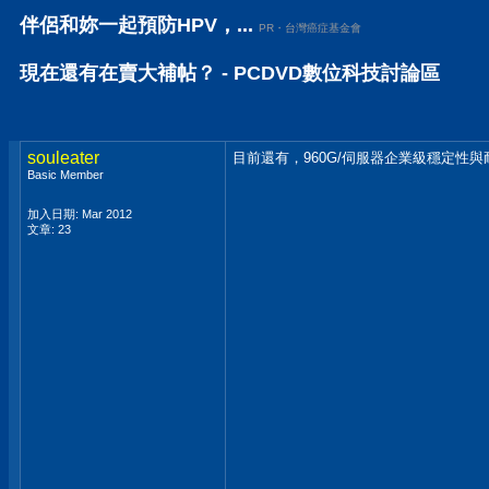
伴侶和妳一起預防HPV，...
PR・台灣癌症基金會
現在還有在賣大補帖？ - PCDVD數位科技討論區
souleater
目前還有，960G/伺服器企業級穩定性與
Basic Member
加入日期: Mar 2012
文章: 23