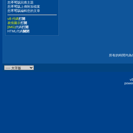
您
不可以
回應主題
您
不可以
上傳附加檔案
您
不可以
編輯您的文章
vB 代碼
打開
表情圖示
打開
[IMG]
代碼
打開
HTML代碼
關閉
所有的時間均為G
vB
power