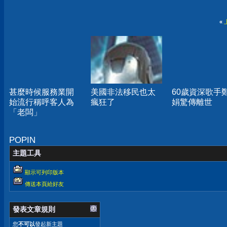
«
甚麼時候服務業開
美國非法移民也太
60歲資深歌手
始流行稱呼客人為
瘋狂了
娟驚傳離世
「老闆」
POPIN
主題工具
顯示可列印版本
傳送本頁給好友
發表文章規則
您
不可以
發起新主題