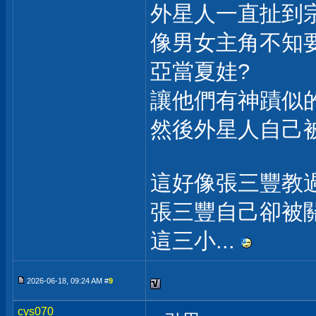
外星人一直扯到
像男女主角不知
亞當夏娃?
讓他們有神蹟似
然後外星人自己
這好像張三豐教
張三豐自己卻被
這三小...
2026-06-18, 09:24 AM #
9
cys070