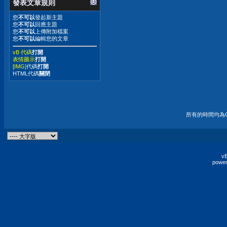
發表文章規則
您
不可以
發起新主題
您
不可以
回應主題
您
不可以
上傳附加檔案
您
不可以
編輯您的文章
vB 代碼
打開
表情圖示
打開
[IMG]
代碼
打開
HTML代碼
關閉
所有的時間均為G
vB
power