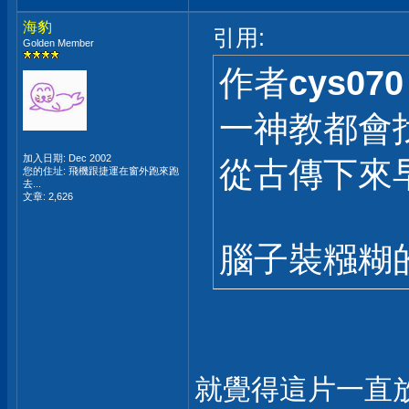
海豹
引用:
Golden Member
作者
cys070
一神教都會
加入日期: Dec 2002
從古傳下來
您的住址: 飛機跟捷運在窗外跑來跑
去...
文章: 2,626
腦子裝糨糊
就覺得這片一直