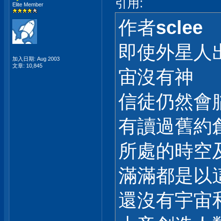
引用:
Elite Member
作者
sclee
即使外星人
加入日期: Aug 2003
文章: 10,845
宙沒有神
信徒仍然會
有讀過舊約
所處的時空
滿滿都是以
還沒有宇宙