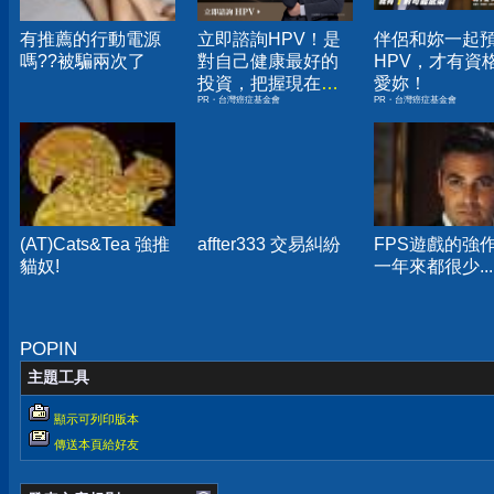
有推薦的行動電源
立即諮詢HPV！是
伴侶和妳一起
嗎??被騙兩次了
對自己健康最好的
HPV，才有資
投資，把握現在不
愛妳！
PR・台灣癌症基金會
PR・台灣癌症基金會
嫌晚！
(AT)Cats&Tea 強推
affter333 交易糾紛
FPS遊戲的強
貓奴!
一年來都很少...
POPIN
主題工具
顯示可列印版本
傳送本頁給好友