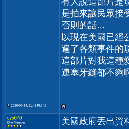
有人說這部片是現
是拍來讓民眾接
否則的話...
以現在美國已經公
遍了各類事件的
這部片對我這種
連塞牙縫都不夠
2026-06-14, 11:42 PM #
1
cys070
美國政府丟出資
Elite Member