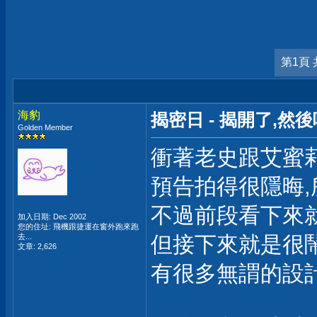
第1頁 
海豹
揭密日 - 揭開了,然後
Golden Member
衝著老史跟艾蜜
預告拍得很隱晦
不過前段看下來就
加入日期: Dec 2002
您的住址: 飛機跟捷運在窗外跑來跑
去...
但接下來就是很
文章: 2,626
有很多無謂的設