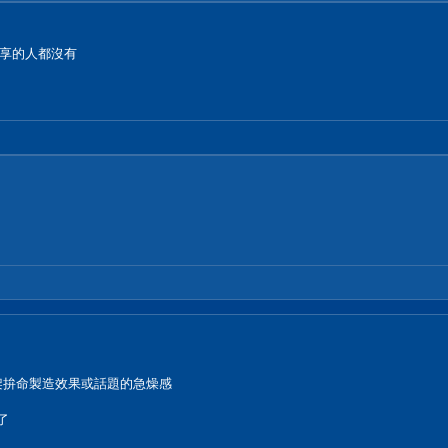
享的人都沒有
架拚命製造效果或話題的急燥感
了