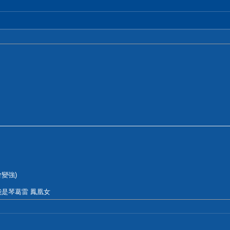
變強)
是琴葛雷 鳳凰女