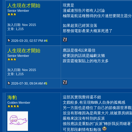
人生現在才開始
現實是
漫威連預告片都有人討論
Senior Member
極限返航這種難得的佳片連想要開主題分
加入日期: Nov 2015
如果超英已經算沒落
文章: 1,215
那整個電影產業大概算死透了
2026-03-20, 02:57 PM #
4
人生現在才開始
應該是復4以來最佳
硬要說的話就是編劇太懶
Senior Member
跟雷霆複製貼上的地方太多
加入日期: Nov 2015
文章: 1,215
2026-07-30, 09:04 AM #
5
海豹
這部其實我覺得還不錯
文戲較多,有呈現蜘蛛人自身的孤獨感
Golden Member
另一方面也是穩住了自己的節奏跟世界觀
並沒有那種因為是商業大片,就被票房綁
嚴格來說沒有特別的反派
後段應該是重點的"反派"轉折我反而瞇著
可見那段劇情有點勉強