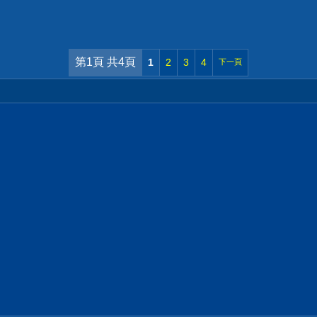
第1頁 共4頁
1
2
3
4
下一頁