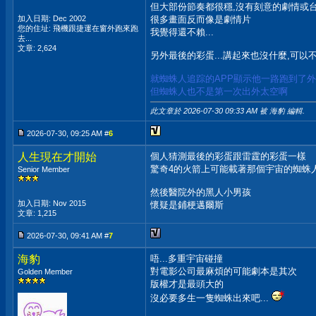
但大部份節奏都很穩,沒有刻意的劇情或
加入日期: Dec 2002
很多畫面反而像是劇情片
您的住址: 飛機跟捷運在窗外跑來跑
我覺得還不賴...
去...
文章: 2,624
另外最後的彩蛋...講起來也沒什麼,可以
就蜘蛛人追踪的APP顯示他一路跑到了
但蜘蛛人也不是第一次出外太空啊
此文章於 2026-07-30
09:33 AM
被 海豹 編輯.
2026-07-30, 09:25 AM #
6
人生現在才開始
個人猜測最後的彩蛋跟雷霆的彩蛋一樣
驚奇4的火箭上可能載著那個宇宙的蜘蛛
Senior Member
然後醫院外的黑人小男孩
加入日期: Nov 2015
懷疑是鋪梗邁爾斯
文章: 1,215
2026-07-30, 09:41 AM #
7
海豹
唔...多重宇宙碰撞
對電影公司最麻煩的可能劇本是其次
Golden Member
版權才是最頭大的
沒必要多生一隻蜘蛛出來吧...