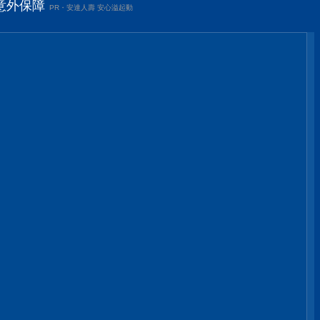
意外保障
PR・安達人壽 安心溢起動