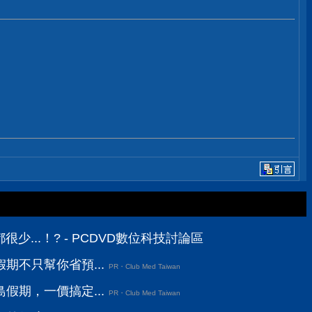
少...！? - PCDVD數位科技討論區
期不只幫你省預...
PR・Club Med Taiwan
假期，一價搞定...
PR・Club Med Taiwan