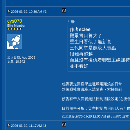
2026-03-19, 10:36 AM #
2
cys070
引用:
Elite Member
作者
sclee
觀眾胃口養大了
重生日看似了無新意
三代同堂是超級大賣點
很難再超越
加入日期: Aug 2003
而且沒有復仇者聯盟主線加持
文章: 10,842
並不看好
感覺要走回窮學生蠟燭兩頭燒的日常
然後跟社會邊緣人法蘭克卡索接觸到
預告有帶入異變無法控制這段設定(之後會
目前預告分析，災害控制局 那犯人有可能
此文章於 2026-03-20
12:05 AM
被 cys070 編輯.
2026-03-19, 11:17 AM #
3