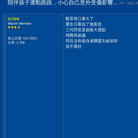
陪伴孩子運動跑跳，小心自己意外受傷影響...
PR・安達人
sclee
觀眾胃口養大了
Master Member
重生日看似了無新意
三代同堂是超級大賣點
很難再超越
加入日期: Oct 2001
而且沒有復仇者聯盟主線加持
文章: 1,768
並不看好