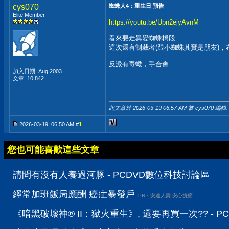
cys070
蜘蛛人4：重生日 預告
Elite Member
https://youtu.be/Upn2ejyAvnM
看來要走異變蜘蛛橋段
這次還有制裁者(跟小蜘蛛其實是朋友)，
反派有毒蠍，手合會
加入日期: Aug 2003
文章: 10,842
此文章於 2026-03-19
06:57 AM
被 cys070 編輯.
2026-03-19, 06:50 AM #
1
您也可能喜歡這些文章
請問有沒有人養過河豚 - PCDVD數位科技討論區
經常加班飯局應酬 癌症暴發戶
PR・安達人壽 安心抗癌
《暗黑破壞神® II：獄火重生》, 還要再買一次?? - 