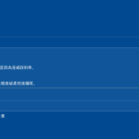
是因為漫威踩剎車。
大概會破產然後爛尾。
計畫