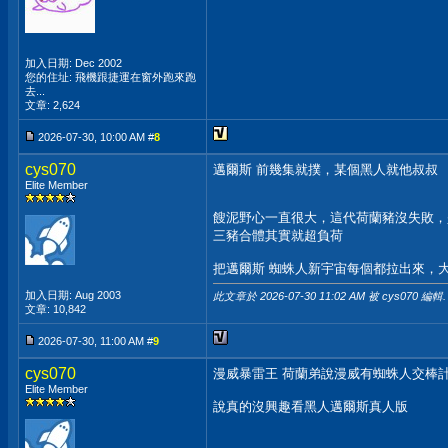
加入日期: Dec 2002
您的住址: 飛機跟捷運在窗外跑來跑
去...
文章: 2,624
2026-07-30, 10:00 AM #
8
cys070
邁爾斯 前幾集就撲，某個黑人就他叔叔
Elite Member
餿泥野心一直很大，這代荷蘭豬沒失敗，
三豬合體其實就超負荷
把邁爾斯 蜘蛛人新宇宙每個都拉出來，
加入日期: Aug 2003
此文章於 2026-07-30
11:02 AM
被 cys070 編輯.
文章: 10,842
2026-07-30, 11:00 AM #
9
cys070
漫威暴雷王 荷蘭弟說漫威有蜘蛛人交棒
Elite Member
說真的沒興趣看黑人邁爾斯真人版