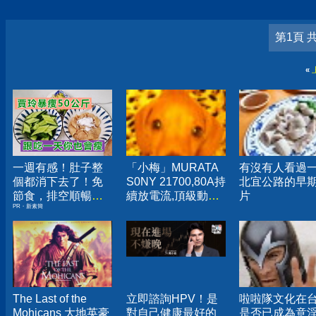
第1頁 
«
一週有感！肚子整
「小梅」MURATA
有沒有人看過
個都消下去了！免
S0NY 21700,80A持
北宜公路的早
節食，排空順暢就
續放電流,頂級動力
片
PR・新素簡
夠
電池,未使用點焊品
US21700VX40
US21700VTC6
The Last of the
立即諮詢HPV！是
啦啦隊文化在
Mohicans 大地英豪
對自己健康最好的
是否已成為意