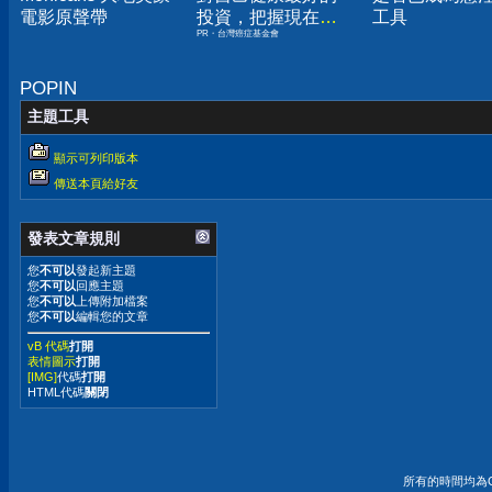
電影原聲帶
投資，把握現在不
工具
PR・台灣癌症基金會
嫌晚！
POPIN
主題工具
顯示可列印版本
傳送本頁給好友
發表文章規則
您
不可以
發起新主題
您
不可以
回應主題
您
不可以
上傳附加檔案
您
不可以
編輯您的文章
vB 代碼
打開
表情圖示
打開
[IMG]
代碼
打開
HTML代碼
關閉
所有的時間均為G