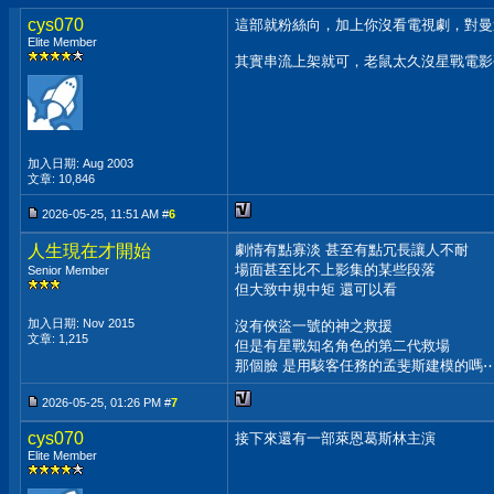
cys070
這部就粉絲向，加上你沒看電視劇，對曼
Elite Member
其實串流上架就可，老鼠太久沒星戰電影
加入日期: Aug 2003
文章: 10,846
2026-05-25, 11:51 AM #
6
人生現在才開始
劇情有點寡淡 甚至有點冗長讓人不耐
場面甚至比不上影集的某些段落
Senior Member
但大致中規中矩 還可以看
加入日期: Nov 2015
沒有俠盜一號的神之救援
文章: 1,215
但是有星戰知名角色的第二代救場
那個臉 是用駭客任務的孟斐斯建模的嗎
2026-05-25, 01:26 PM #
7
cys070
接下來還有一部萊恩葛斯林主演
Elite Member