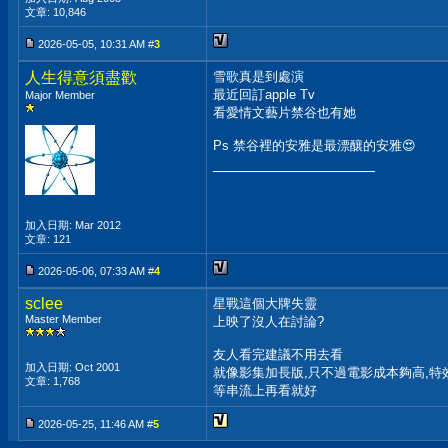
文章: 10,846
2026-05-05, 10:31 AM #
3
人生得意須盡歡
雪歌真是到處演
最近回訂apple Tv
Major Member
看愛情文藝片禁谷也有她
Ps 禁谷裡的安雅是最漂釀的安雅😍
__________________
加入日期: Mar 2012
文章: 121
2026-05-06, 07:33 AM #
4
sclee
星戰這個大牌失靈
Master Member
上映了沒人在討論?
友人看完建議不用去看
加入日期: Oct 2001
就像影集加長版,只不過電影成本夠高,特
文章: 1,768
等串流上再看就好
2026-05-25, 11:46 AM #
5