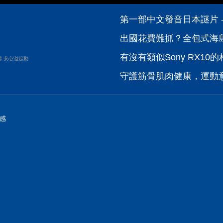
第一部中文發音日本謎片 -
出國花費難抓？全包式海島
有沒有類似Sony RX10的
壽 安心溢起動
守護筋骨肌肉健康，運動
感