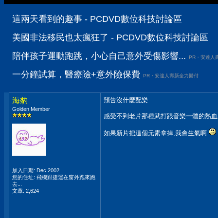
這兩天看到的趣事 - PCDVD數位科技討論區
美國非法移民也太瘋狂了 - PCDVD數位科技討論區
陪伴孩子運動跑跳，小心自己意外受傷影響...
PR・安達人
一分鐘試算，醫療險+意外險保費
PR・安達人壽新全力醫付
海豹
預告沒什麼配樂
Golden Member
感受不到老片那種武打跟音樂一體的熱血
如果新片把這個元素拿掉,我會生氣啊
加入日期: Dec 2002
您的住址: 飛機跟捷運在窗外跑來跑
去...
文章: 2,624