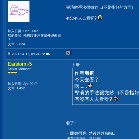
導演的手法很微妙...(不是指好的方面)
有沒有人去看呀?
加入日期: Dec 2002
您的住址: 飛機跟捷運在窗外跑來跑
去...
文章: 2,624
2021-04-12, 09:24 PM #
6
Earstorm-5
引用:
Senior Member
作者
海豹
今天去看了
加入日期: Apr 2017
嗯......
文章: 1,452
導演的手法很微妙...(不是指
有沒有人去看呀?
看了~
一開始很爽, 然後迷迷糊糊..
接著涼涼的, 又很爽.