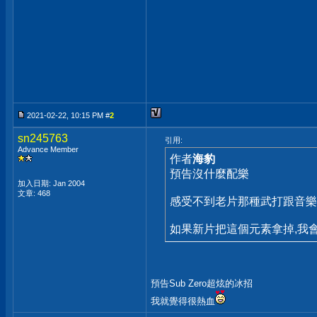
2021-02-22, 10:15 PM #
2
sn245763
引用:
Advance Member
作者
海豹
預告沒什麼配樂
加入日期: Jan 2004
文章: 468
感受不到老片那種武打跟音樂
如果新片把這個元素拿掉,我
預告Sub Zero超炫的冰招
我就覺得很熱血