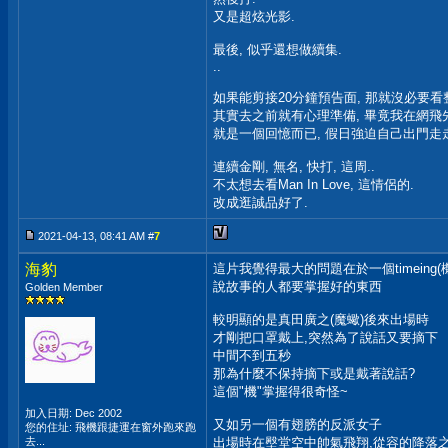
又是超炫光影.
最後, 似乎還想做續集.
..
如果能剪接20分鐘預告面, 那就沒必要看
其實去之前就有心理準備, 畢竟我在網飛
就是一個回憶而已, 假日強迫自己出門走走
連續金剛, 無名, 快打, 這周..
不太想去看Man In Love, 這情侶的.
改成逛誠品好了.
2021-04-13, 08:41 AM #
7
海豹
這片我覺得最大的問題在於一個timeing(機
說故事的人都要掌握好的東西
Golden Member
較明顯的是真田廣之(魔蠍)後來出場時
才剛把口罩戴上,突然為了說話又要摘下
中間不到五秒
那為什麼不保持摘下或是戴著說話?
這個"機"掌握得很奇怪~
加入日期: Dec 2002
又如另一個有翅膀的反派女子
您的住址: 飛機跟捷運在窗外跑來跑
去...
出場時在壂堂空中帥氣飛翔,從容的降落