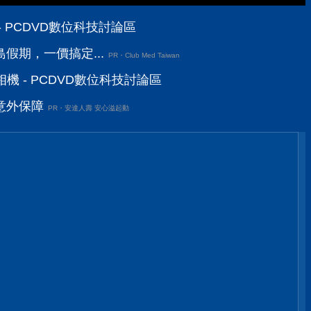
 PCDVD數位科技討論區
假期，一價搞定...
PR・Club Med Taiwan
相機 - PCDVD數位科技討論區
意外保障
PR・安達人壽 安心溢起動