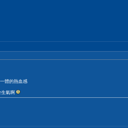
一體的熱血感
會生氣啊