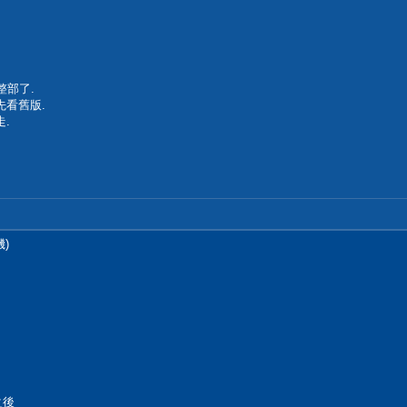
整部了.
先看舊版.
.
)
之後