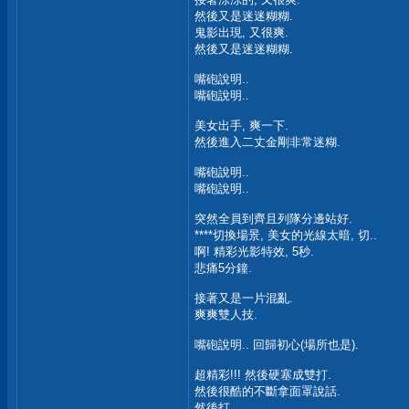
然後又是迷迷糊糊.
鬼影出現, 又很爽.
然後又是迷迷糊糊.
嘴砲說明..
嘴砲說明..
美女出手, 爽一下.
然後進入二丈金剛非常迷糊.
嘴砲說明..
嘴砲說明..
突然全員到齊且列隊分邊站好.
****切換場景, 美女的光線太暗, 切..
啊! 精彩光影特效, 5秒.
悲痛5分鐘.
接著又是一片混亂.
爽爽雙人技.
嘴砲說明.. 回歸初心(場所也是).
超精彩!!! 然後硬塞成雙打.
然後很酷的不斷拿面罩說話.
然後打.