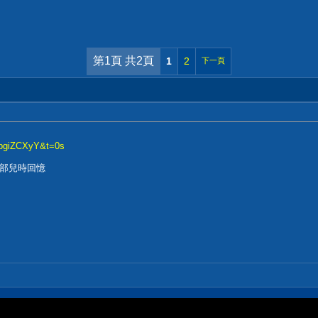
第1頁 共2頁
1
2
下一頁
ZbgiZCXyY&t=0s
部兒時回憶