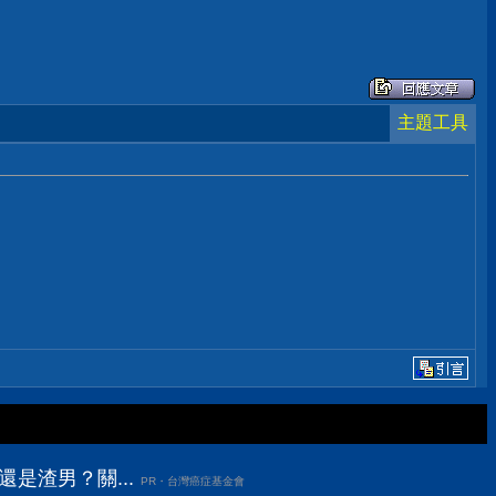
主題工具
還是渣男？關...
PR・台灣癌症基金會