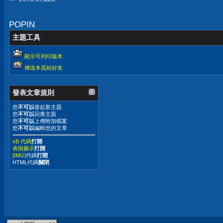
POPIN
主題工具
顯示可列印版本
傳送本頁給好友
發表文章規則
您
不可以
發起新主題
您
不可以
回應主題
您
不可以
上傳附加檔案
您
不可以
編輯您的文章
vB 代碼
打開
表情圖示
打開
[IMG]
代碼
打開
HTML代碼
關閉