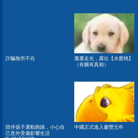
詐騙無所不在
蕭蕭走光，露出【水蜜桃】
（有圖有真相）
陪伴孩子運動跑跳，小心自
中國正式進入慶豐元年
己意外受傷影響生活
PR・安達人壽 安心溢起動