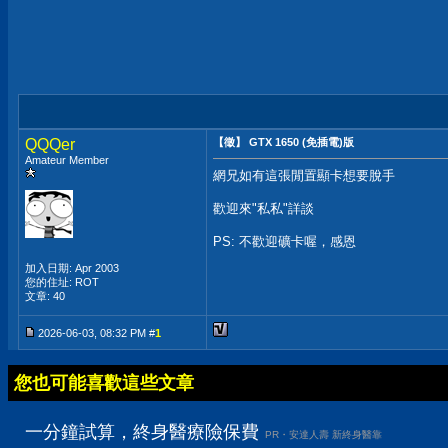
QQQer
【徵】 GTX 1650 (免插電)版
Amateur Member
網兄如有這張閒置顯卡想要脫手
歡迎來"私私"詳談
PS: 不歡迎礦卡喔，感恩
加入日期: Apr 2003
您的住址: ROT
文章: 40
2026-06-03, 08:32 PM #
1
您也可能喜歡這些文章
一分鐘試算，終身醫療險保費
PR・安達人壽 新終身醫靠