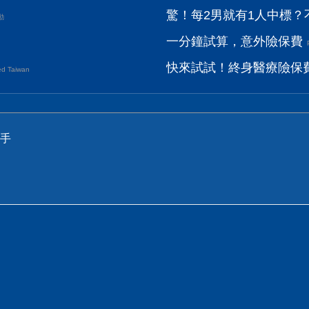
驚！每2男就有1人中標？
動
一分鐘試算，意外險保費
快來試試！終身醫療險保
d Taiwan
手