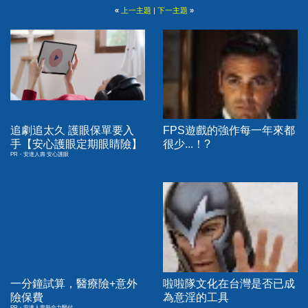
«
上一主題
|
下一主題
»
追劇追太久 護眼保單要入
FPS遊戲的強作每一年來都
手【安心護眼定期眼睛險】
很少...！?
PR・安達人壽 安心護眼
一分鐘試算，醫療險+意外
啦啦隊文化在台灣是否已成
險保費
為意淫的工具
PR・安達人壽新全力醫付