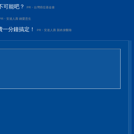
不可能吧？
PR・台灣癌症基金會
PR・安達人壽 鍾愛意生
費一分鐘搞定！
PR・安達人壽 新終身醫靠