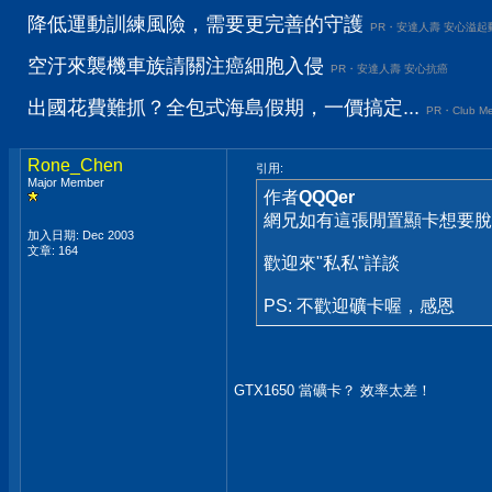
降低運動訓練風險，需要更完善的守護
PR・安達人壽 安心溢起
空汙來襲機車族請關注癌細胞入侵
PR・安達人壽 安心抗癌
出國花費難抓？全包式海島假期，一價搞定...
PR・Club Me
Rone_Chen
引用:
Major Member
作者
QQQer
網兄如有這張閒置顯卡想要脫
加入日期: Dec 2003
文章: 164
歡迎來"私私"詳談
PS: 不歡迎礦卡喔，感恩
GTX1650 當礦卡？ 效率太差！