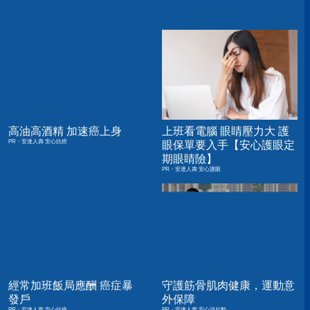
高油高酒精 加速癌上身
上班看電腦 眼睛壓力大 護
PR・安達人壽 安心抗癌
眼保單要入手【安心護眼定
期眼睛險】
PR・安達人壽 安心護眼
經常加班飯局應酬 癌症暴
守護筋骨肌肉健康，運動意
發戶
外保障
PR・安達人壽 安心抗癌
PR・安達人壽 安心溢起動