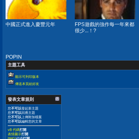
中國正式進入慶豐元年
FPS遊戲的強作每一年來都
很少...！?
POPIN
主題工具
顯示可列印版本
傳送本頁給好友
發表文章規則
您
不可以
發起新主題
您
不可以
回應主題
您
不可以
上傳附加檔案
您
不可以
編輯您的文章
vB 代碼
打開
表情圖示
打開
[IMG]
代碼
打開