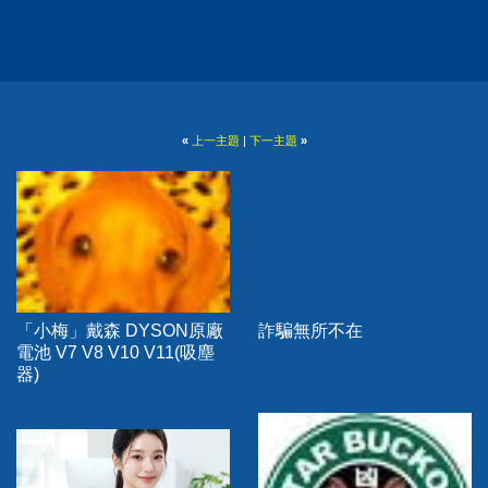
«
上一主題
|
下一主題
»
「小梅」戴森 DYSON原廠
詐騙無所不在
電池 V7 V8 V10 V11(吸塵
器)