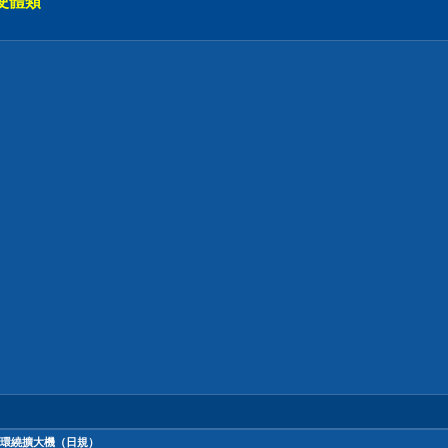
硬體類
）
高階環繞擴大機（日規）