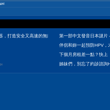
 編輯.
000 無線路由器，打造安全又高速的無縫漫遊 - PCDVD數位科技討論
第一部中文發音日本謎片 -
伴侶和妳一起預防HPV，才
下個月房租差一點？快上【
姊妹們，別忘了約診諮詢H
波X