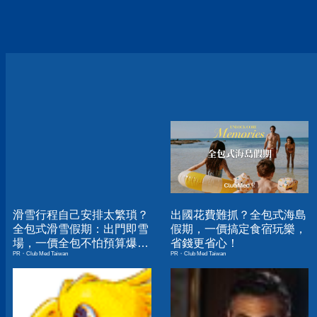
滑雪行程自己安排太繁瑣？
出國花費難抓？全包式海島
全包式滑雪假期：出門即雪
假期，一價搞定食宿玩樂，
場，一價全包不怕預算爆
省錢更省心！
PR・Club Med Taiwan
PR・Club Med Taiwan
表！