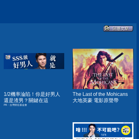
1/2機率淪陷！你是好男人
The Last of the Mohicans
還是渣男？關鍵在這
大地英豪 電影原聲帶
PR・台灣癌症基金會