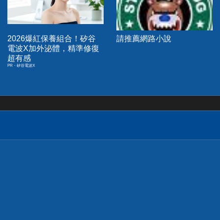
2026爆紅保養組合！矽谷
請推薦網路小說
電波X加外泌體，精準修復
超有感
PR・矽谷電波X