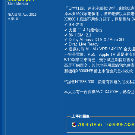
Silent Member
「日本扛回、連泡泡紙都沒拆，劇院玩家
原本要給我家老爹用，後來老爹說喜歡老
加入日期: Aug 2013
文章: 0
X3800H 應該不用多介紹了，算是目前 
✔ 9.4 聲道
✔ 支援 11.4 前級輸出
✔ 8K HDMI 2.1
✔ Dolby Atmos / DTS:X / Auro-3D
✔ Dirac Live Ready
✔ 遊戲功能 ALLM / VRR / 4K120 全支
不管是電影、PS5、Apple TV 還
5/19剛帶回來而已，幾乎就是剛從店裡
高屏可約面交，其他地區用黑貓宅急便寄
新機種X3900H準備上市但也只是小改款
**誠售NT$36,000，歡迎有興趣的朋友私
本人另有一台舊機AVC-X4700H，規
上傳的圖像
700951856_16398987338