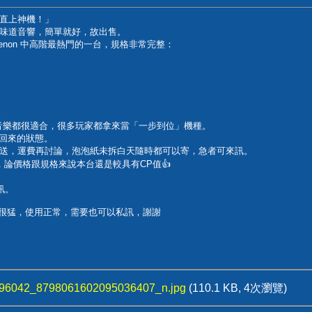
直上神機！」
味道音響，簡單就好，故出售。
Denon 中高階最熱門的一台，規格非常完整：
援
是串流音樂都很適合，很多玩家都拿來當「一步到位」機種。
拿回來的狀態。
送，運費再討論，泡泡紙未拆白天隨時都可以寄，急者可來訊。
，論價格跟規格來說本台還是較具有CP值👍
訊。
格也很猛，使用正常，需要也可以私訊，謝謝
96042_8798061602095036407_n.jpg
(110.1 KB, 4次瀏覽)