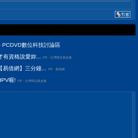
區
 PCDVD數位科技討論區
有資格說愛妳...
PR・台灣癌症基金會
易借網】三分鐘...
PR・易借網
PV喔!
PR・台灣癌症基金會