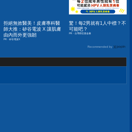
拒絕無效醫美！皮膚專科醫
驚！每2男就有1人中標？不
師大推：矽谷電波 X 讓肌膚
可能吧？
PR・台灣癌症基金會
由內而外更強韌
PR・矽谷電波X
Recommended by