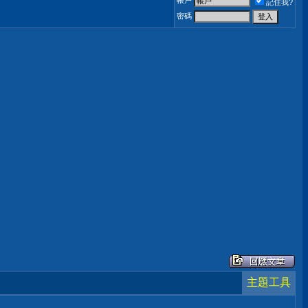
帳戶
記住我?
密碼
主題工具