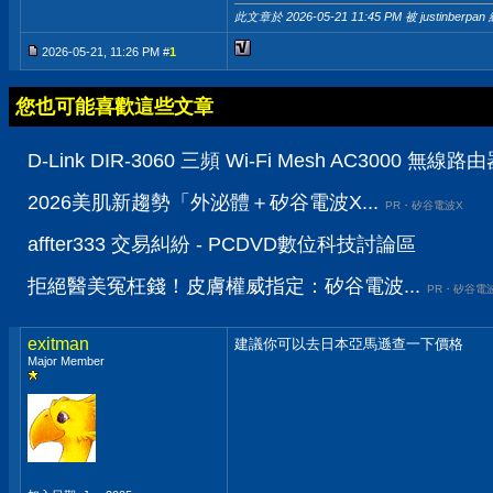
此文章於 2026-05-21
11:45 PM
被 justinberpan
2026-05-21, 11:26 PM #
1
您也可能喜歡這些文章
D-Link DIR-3060 三頻 Wi-Fi Mesh AC3
2026美肌新趨勢「外泌體＋矽谷電波X...
PR・矽谷電波X
affter333 交易糾紛 - PCDVD數位科技討論區
拒絕醫美冤枉錢！皮膚權威指定：矽谷電波...
PR・矽谷電
exitman
建議你可以去日本亞馬遜查一下價格
Major Member