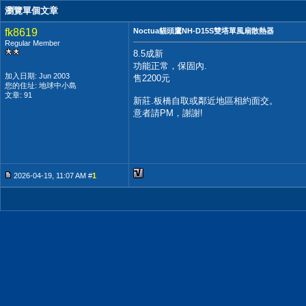
瀏覽單個文章
fk8619
Noctua貓頭鷹NH-D15S雙塔單風扇散熱器
Regular Member
8.5成新
功能正常，保固內.
加入日期: Jun 2003
售2200元
您的住址: 地球中小島
文章: 91
新莊.板橋自取或鄰近地區相約面交。
意者請PM，謝謝!
2026-04-19, 11:07 AM #
1