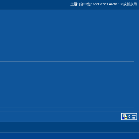
主題
:
[台中售]SteelSeries Arctis 9 8成新少用