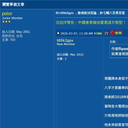
瀏覽單個文章
polor
ID:t65k2gpx ，散佈政治言論，於七嘴八舌異言堂
Junior Member
沈伯洋警告：中國會掌握你愛看謎片類型！
加入日期: May 2001
您的住址: 台北
文章: 703