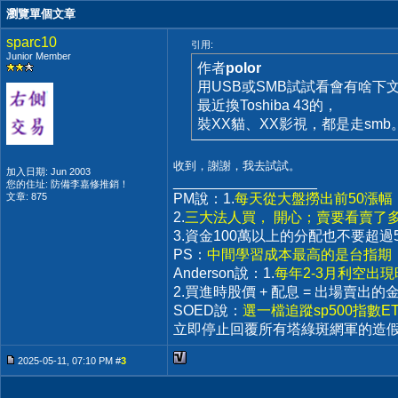
瀏覽單個文章
sparc10
引用:
Junior Member
作者
polor
用USB或SMB試試看會有啥下
最近換Toshiba 43的，
裝XX貓、XX影視，都是走smb
收到，謝謝，我去試試。
加入日期: Jun 2003
__________________
您的住址: 防備李嘉修推銷！
文章: 875
PM說：1.
每天從大盤撈出前50漲
2.
三大法人買， 開心；賣要看賣了
3.資金100萬以上的分配也不要
PS：
中間學習成本最高的是台指期，
Anderson說：1.
每年2-3月利空出
2.買進時股價 + 配息 = 出場賣出
SOED說：
選一檔追蹤sp500指數
立即停止回覆所有塔綠斑網軍的造
2025-05-11, 07:10 PM #
3