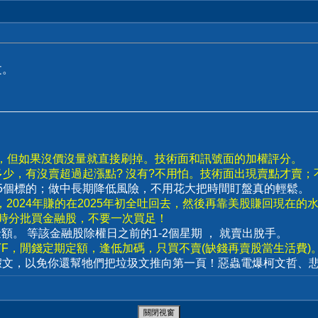
文。
。
幅，但如果沒價沒量就直接刷掉。技術面和訊號面的加權評分。
多少，有沒賣超過起漲點? 沒有?不用怕。技術面出現賣點才賣
超過5個標的；做中長期降低風險，不用花大把時間盯盤真的輕鬆。
2024年賺的在2025年初全吐回去，然後再靠美股賺回現在的
現時分批買金融股，不要一次買足！
的金額。 等該金融股除權日之前的1-2個星期 ， 就賣出脫手。
ETF，閒錢定期定額，逢低加碼，只買不賣(缺錢再賣股當生活費)。
假文，以免你還幫牠們把垃圾文推向第一頁！惡蟲電爆柯文哲、