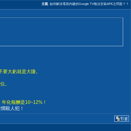
主題
:
如何解決電視内建的Google TV無法安裝APK之問題？？
；不要大虧就是大賺。
水位。
年化報酬是10~12%！
悲憫殺人犯！