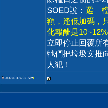
SOED說：
選一檔
額，逢低加碼，只
化報酬是10~12
立即停止回覆所
牠們把垃圾文推
人犯！
2025-05-11, 02:19 PM #
1