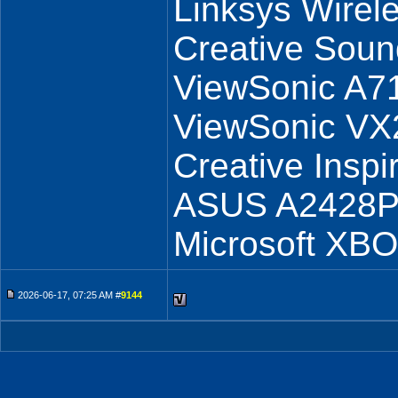
Linksys Wirel
Creative Soun
ViewSonic A7
ViewSonic V
Creative Insp
ASUS A2428
Microsoft XB
2026-06-17, 07:25 AM #
9144