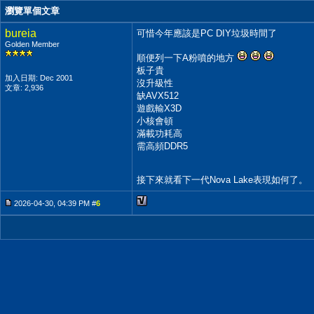
瀏覽單個文章
bureia
可惜今年應該是PC DIY垃圾時間了
Golden Member
順便列一下A粉噴的地方
板子貴
加入日期: Dec 2001
沒升級性
文章: 2,936
缺AVX512
遊戲輸X3D
小核會頓
滿載功耗高
需高頻DDR5
接下來就看下一代Nova Lake表現如何了。
2026-04-30, 04:39 PM #
6