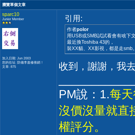
瀏覽單個文章
sparc10
引用:
Junior Member
作者
polor
用USB或SMB試試看會有啥下
最近換Toshiba 43的，
裝XX貓、XX影視，都是走smb
加入日期: Jun 2003
您的住址: 防備李嘉修推銷！
收到，謝謝，我
文章: 875
___________
PM說：1.
每天
沒價沒量就直
權評分。