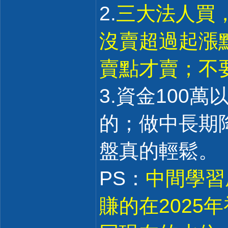
2.
三大法人買
沒賣超過起漲點
賣點才賣；不
3.資金100
的；做中長期
盤真的輕鬆。
PS：
中間學習
賺的在2025