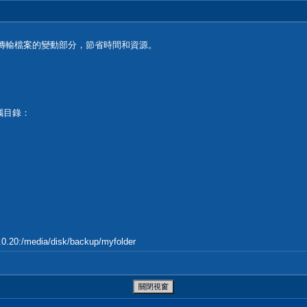
夠僅傳輸檔案的變動部分，節省時間和資源。
電腦目錄：
.0.20
:/media/disk/backup/myfolder