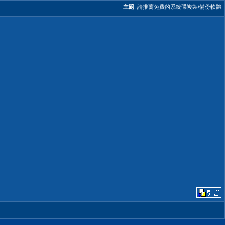
主題
:
請推薦免費的系統碟複製/備份軟體