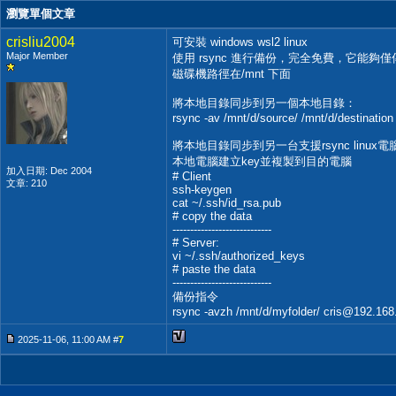
瀏覽單個文章
crisliu2004
可安裝 windows wsl2 linux
Major Member
使用 rsync 進行備份，完全免費，它能
磁碟機路徑在/mnt 下面
將本地目錄同步到另一個本地目錄：
rsync -av /mnt/d/source/ /mnt/d/destination
將本地目錄同步到另一台支援rsync linux
本地電腦建立key並複製到目的電腦
加入日期: Dec 2004
# Client
文章: 210
ssh-keygen
cat ~/.ssh/id_rsa.pub
# copy the data
----------------------------
# Server:
vi ~/.ssh/authorized_keys
# paste the data
----------------------------
備份指令
rsync -avzh /mnt/d/myfolder/
cris@192.168
2025-11-06, 11:00 AM #
7