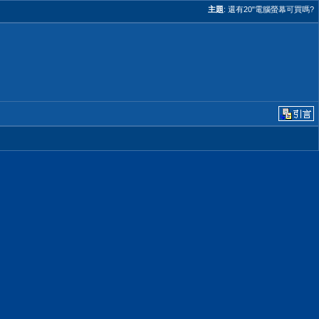
主題
:
還有20"電腦螢幕可買嗎?