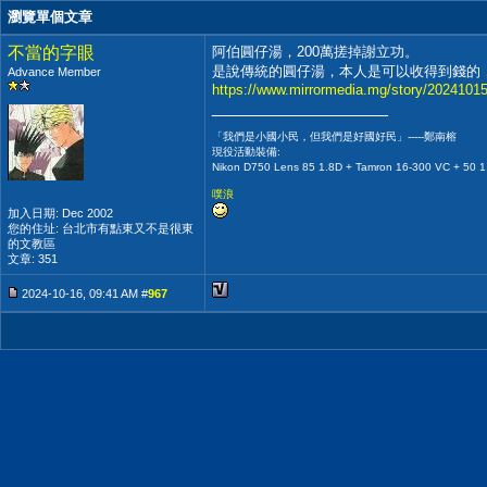
瀏覽單個文章
不當的字眼
阿伯圓仔湯，200萬搓掉謝立功。
是說傳統的圓仔湯，本人是可以收得到錢的
Advance Member
https://www.mirrormedia.mg/story/2024101
__________________
「我們是小國小民，但我們是好國好民」-----鄭南榕
現役活動裝備:
Nikon D750 Lens 85 1.8D + Tamron 16-300 VC + 50 1
噗浪
加入日期: Dec 2002
您的住址: 台北市有點東又不是很東
的文教區
文章: 351
2024-10-16, 09:41 AM #
967