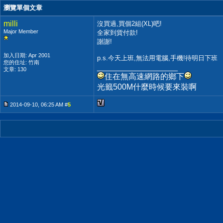
瀏覽單個文章
milli
沒買過,買個2組(XL)吧!
Major Member
全家到貨付款!
謝謝!
加入日期: Apr 2001
p.s.今天上班,無法用電腦,手機!待明日下班
您的住址: 竹南
__________________
文章: 130
住在無高速網路的鄉下
光籤500M什麼時候要來裝啊
2014-09-10, 06:25 AM #
5