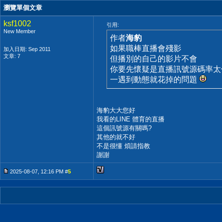
瀏覽單個文章
ksf1002
引用:
New Member
作者
海豹
如果職棒直播會殘影
加入日期: Sep 2011
文章: 7
但播別的自己的影片不會
你要先懷疑是直播訊號源碼率太
一遇到動態就花掉的問題
海豹大大您好
我看的LINE 體育的直播
這個訊號源有關嗎?
其他的就不好
不是很懂 煩請指教
謝謝
2025-08-07, 12:16 PM #
5