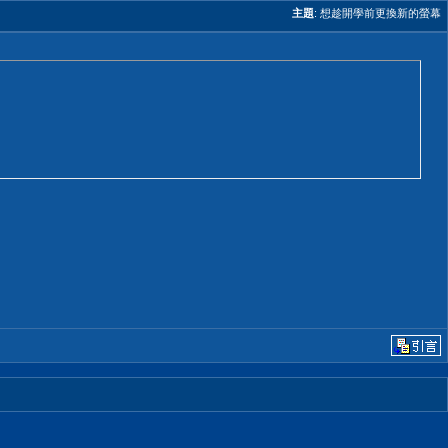
主題
:
想趁開學前更換新的螢幕