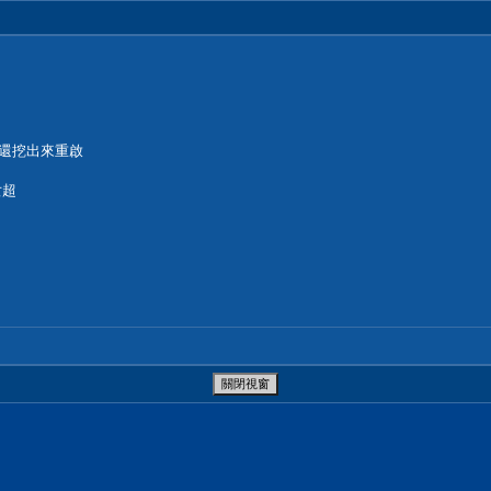
題還挖出來重啟
女超