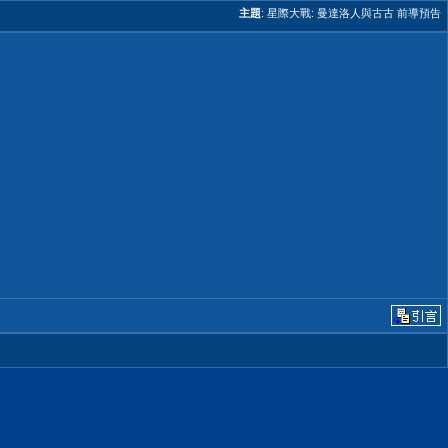
主題
:
星際大戰: 曼達洛人與古古 前導預告