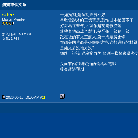
瀏覽單個文章
sclee
一如預期,是預期票房不好
Master Member
星戰電影才約三億票房,恐怕成本都回不了
好萊烏這些年,大製作超英電影沒落
連帶其他高成本製作,幾乎拍一部虧一部
加入日期: Oct 2001
跟在後的有太空超人,第一周票房更慘
文章: 1,768
在想美國片商是否頭殼壞掉,這類過時的材
是錢太多沒地方洗?
網路上評論,跟著接力的,預測一樣慘會是少
反而有兩部網紅拍的低成本電影
收益超過預期
2026-06-15, 10:05 AM #
11