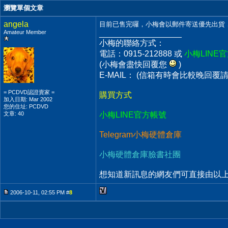
瀏覽單個文章
angela
目前已售完囉，小梅會以郵件寄送優先出貨
Amateur Member
__________________
小梅的聯絡方式：
電話：0915-212888 或
小梅LINE
(小梅會盡快回覆您
)
E-MAIL： (信箱有時會比較晚回覆
= PCDVD認證賣家 =
購買方式
加入日期: Mar 2002
您的住址: PCDVD
文章: 40
小梅LINE官方帳號
Telegram小梅硬體倉庫
小梅硬體倉庫臉書社團
想知道新訊息的網友們可直接由以上通
2006-10-11, 02:55 PM #
8