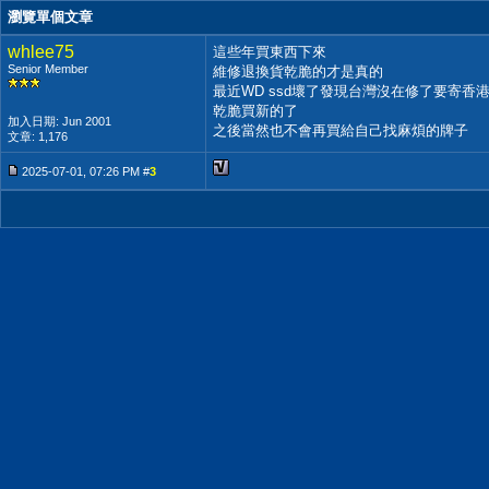
瀏覽單個文章
whlee75
這些年買東西下來
Senior Member
維修退換貨乾脆的才是真的
最近WD ssd壞了發現台灣沒在修了要寄香
乾脆買新的了
加入日期: Jun 2001
之後當然也不會再買給自己找麻煩的牌子
文章: 1,176
2025-07-01, 07:26 PM #
3