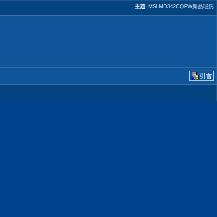
主題
:
MSI MD342CQPW新品瑕疵