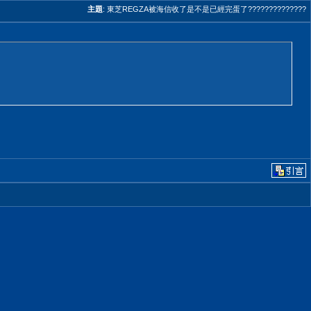
主題
:
東芝REGZA被海信收了是不是已經完蛋了??????????????