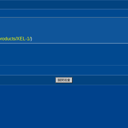
products/XEL-1/
)